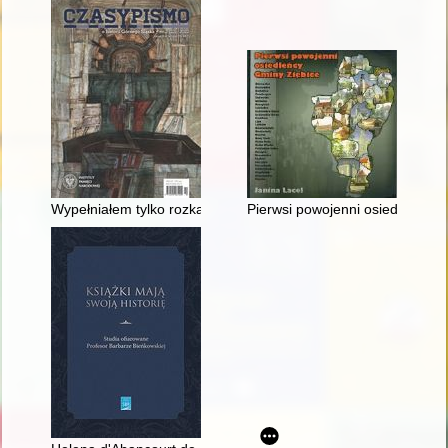
Wypełniałem tylko rozkazy..." : "dezynfektorzy" z Auschwitz
Pierwsi powojenni osiedleńcy G