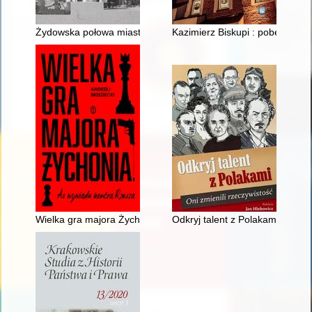
Żydowska połowa miasta : o trudnym dziedzictwie Zawichostu w
Kazimierz Biskupi : pobernardyńs
Wielka gra majora Żychonia : as wywiadu kontra Rzesza
Odkryj talent z Polakami : oni z