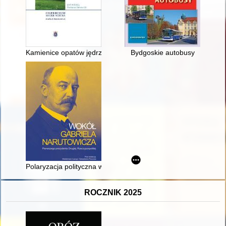
Kamienice opatów jędrzejowskich w Krakowie w XVIII wieku = T
Bydgoskie autobusy
Polaryzacja polityczna w III Rzeczypospolitej : dyskurs publicz
ROCZNIK 2025