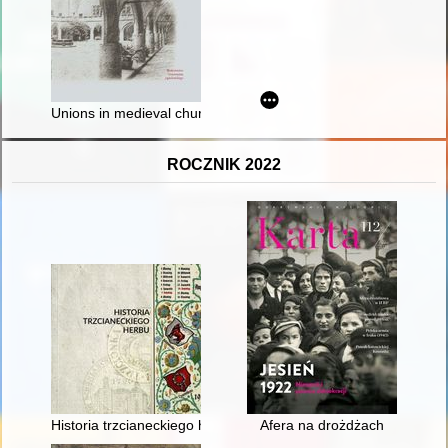
Unions in medieval church law as the basis for description of t
ROCZNIK 2022
Historia trzcianeckiego herbu
Afera na drożdżach