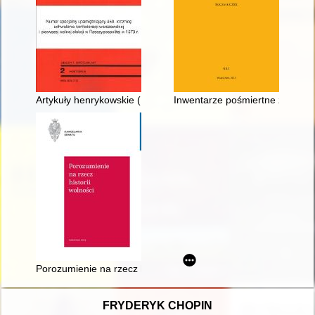
Artykuły henrykowskie (17 maja 1573 r.)
Inwentarze pośmiertne z małych 
Porozumienie na rzecz historii najnowszej - synergia historyk
FRYDERYK CHOPIN