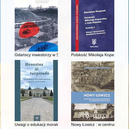
Gdańscy inwestorzy w Sopocie : prestiż finansowy i towarzyski
Polskość Mikołaja Kopernika z 
Uwagi o edukacji moralnej synów szlacheckich w XVI-wiecznej 
Nowy Łowicz : w centrum polig