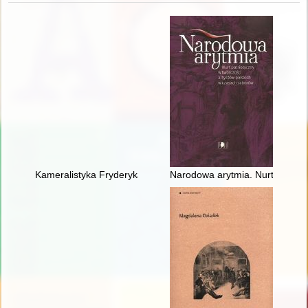
Kameralistyka Fryderyka Chopina. Margines czy integralna czę
Narodowa arytmia. Nurt patriot