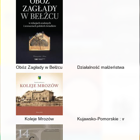
Obóz Zagłady w Bełżcu : w relacjach ocalonych i zeznaniach p
Działalność małżeństwa Biedra
Koleje Mrozów
Kujawsko-Pomorskie : wspólnie d