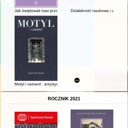
Jak świętowali nasi przodkowie : zapomniane tradycje i zwycza
Działalność naukowa i upowsze
Motyl i cement : artystyczne niespodzianki opolskich ulic
ROCZNIK 2021