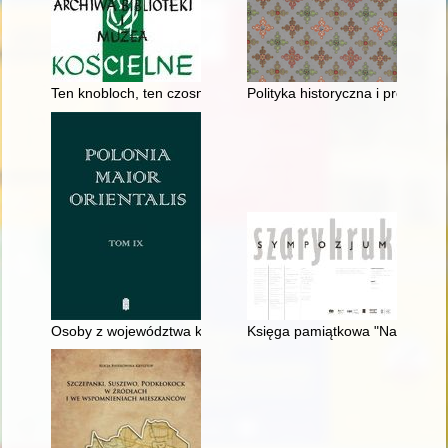
Ten knobloch, ten czosnek, czujemy go w nosie" : bernardyni po
Polityka historyczna i promocj
Osoby z województwa kaliskiego opisane w "Liber Generationis
Księga pamiątkowa "Na dziesięci