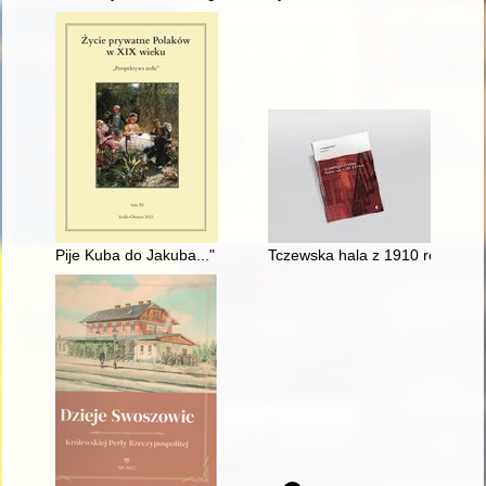
Pije Kuba do Jakuba..." : co Polacy śpiewali przy stole w XIX 
Tczewska hala z 1910 roku i arc