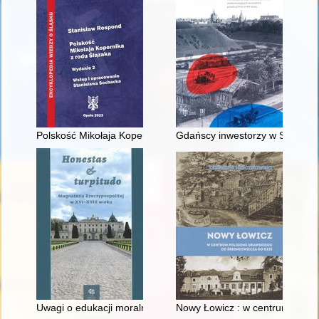
Polskość Mikołaja Kopernika z rodu Ślązaka
Gdańscy inwestorzy w Sopocie :
Uwagi o edukacji moralnej synów szlacheckich w XVI-wiecznej 
Nowy Łowicz : w centrum polig