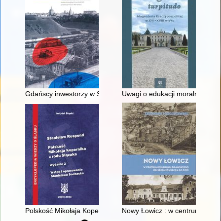
Gdańscy inwestorzy w Sopocie : prestiż finansowy i towarzyski
Uwagi o edukacji moralnej synó
Polskość Mikołaja Kopernika z rodu Ślązaka
Nowy Łowicz : w centrum polig