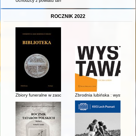
Uchodźcy z powiatu tarnogórskiego po I powstaniu śląskim (si
ROCZNIK 2022
Zbiory funeralne w zasobach Pracowni Dokumentów Życia Społe
Zbrodnia lubińska : wystawa sta