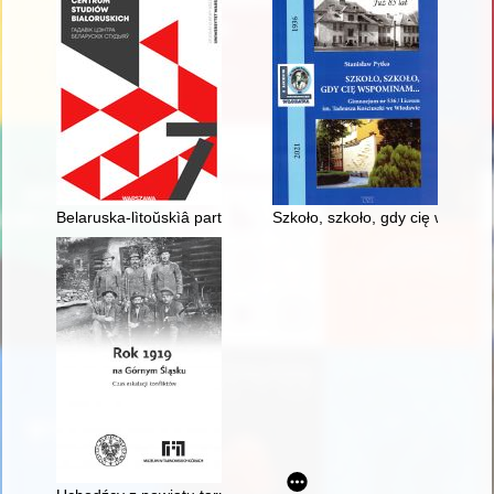
Belaruska-lìtoŭskìâ partyzany ŭ Grodzenskìm pavece Belast
Szkoło, szkoło, gdy cię wspomi