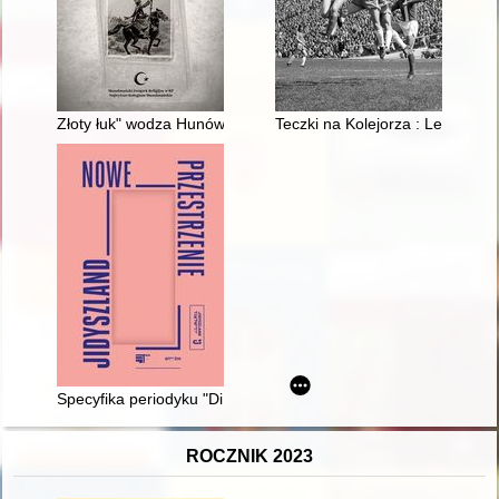
Złoty łuk" wodza Hunów z grobu w Jakuszowicach z początku V
Teczki na Kolejorza : Lech Po
Specyfika periodyku "Di Goldene Kejt" w latach 1949-1959
ROCZNIK 2023