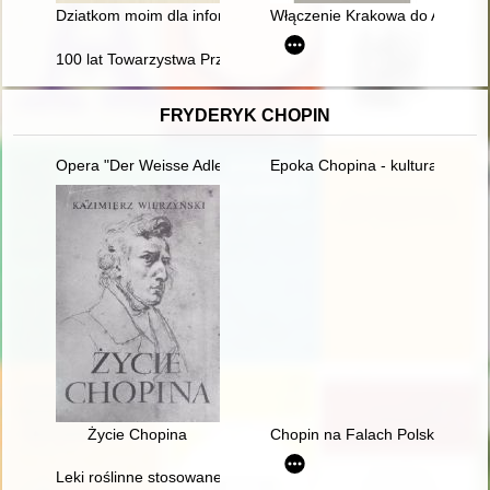
Dziatkom moim dla informacyjej przyszłego wieku" : motywacje 
Włączenie Krakowa do Austrii w 
100 lat Towarzystwa Przyjaciół Sztuk Pięknych w Kielcach
FRYDERYK CHOPIN
Opera "Der Weisse Adler" Raoula Madera jako przykład trans
Epoka Chopina - kultura romant
Życie Chopina
Chopin na Falach Polskiego Ra
Leki roślinne stosowane w leczeniu Fryderyka Chopina