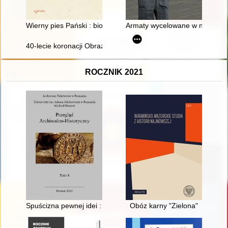
Wierny pies Pański : biografia św. Jacka Odrowąża
Armaty wycelowane w niebo : p
40-lecie koronacji Obrazu Matki Bożej Płonkowskiej w Płonce K
ROCZNIK 2021
Spuścizna pewnej idei : zbiory Muzeum Historii Szkolnictwa w
Obóz karny "Zielona"