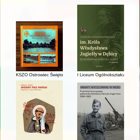
KSZO Ostrowiec Świętokrzyski : pływanie i piłka wodna : 1930
I Liceum Ogólnokształcące im. 