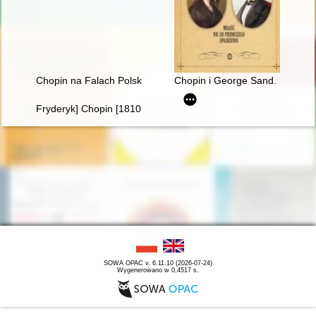
Chopin na Falach Polskiego Radia
Chopin i George Sand. Miłość n
Fryderyk] Chopin [1810-1849]. Życie i droga twórcza
SOWA OPAC v. 6.11.10 (2026-07-24)
Wygenerowano w 0,4517 s.