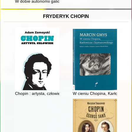
W dobie autonomii galicyjskiej
FRYDERYK CHOPIN
Chopin : artysta, człowiek
W cieniu Chopina, Karłowicza i