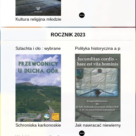
Kultura religijna młodzieży w obszarze zainteresowań socjologii
ROCZNIK 2023
Szlachta i cło : wybrane skutki szlacheckiej wolności od ceł dl
Polityka historyczna a pamięć
Schroniska karkonoskie tuż przed przełomem społeczno-polity
Jak nawracać niewiernych? : fr