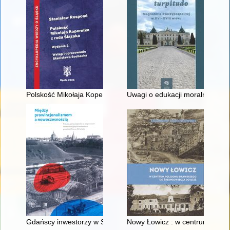
Polskość Mikołaja Kopernika z rodu Ślązaka
Uwagi o edukacji moralnej synó
Gdańscy inwestorzy w Sopocie : prestiż finansowy i towarzyski
Nowy Łowicz : w centrum polig