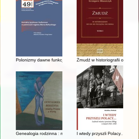
Polonizmy dawne funkcjonujące w rosyjskiej gwarze staroobr
Żmudź w historiografii od XIX d
Genealogia rodzinna : między Prosną a Wartą
I wtedy przyszli Polacy... : lud