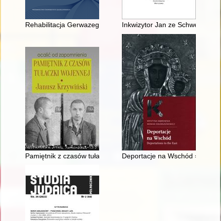
Rehabilitacja Gerwazego Rębajły
Inkwizytor Jan ze Schwenkenfeld
Pamiętnik z czasów tułaczki wojennej
Deportacje na Wschód = Deporta