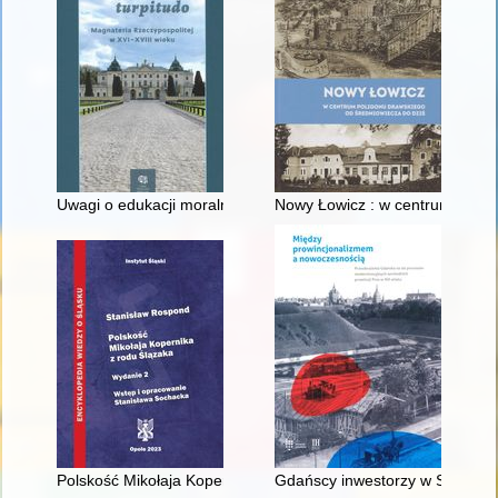
Uwagi o edukacji moralnej synów szlacheckich w XVI-wiecznej 
Nowy Łowicz : w centrum polig
Polskość Mikołaja Kopernika z rodu Ślązaka
Gdańscy inwestorzy w Sopocie :