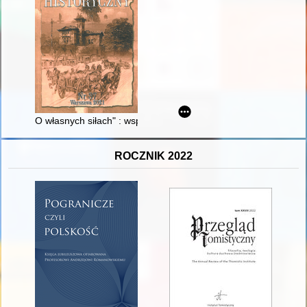
O własnych siłach" : wspomnienia Kazimierza Bartla o dzieci
ROCZNIK 2022