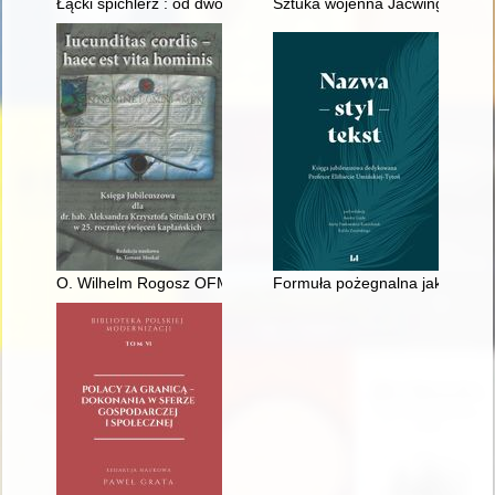
Łącki spichlerz : od dworskich włości do Centrum Kultury i Szt
Sztuka wojenna Jaćwingów w świ
O. Wilhelm Rogosz OFM 1865-1939
Formuła pożegnalna jako element