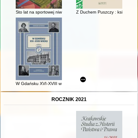
Sto lat na sportowej niwie : LKS "Sokół Zabrzeg" 1925-2025
Z Duchem Puszczy : książka o 
W Gdańsku XVI-XVIII wieku : szkice
ROCZNIK 2021