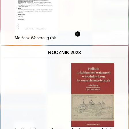
Mojżesz Wasercug (ok. 1760-1832) i jego pamiętnik - recenzja
ROCZNIK 2023