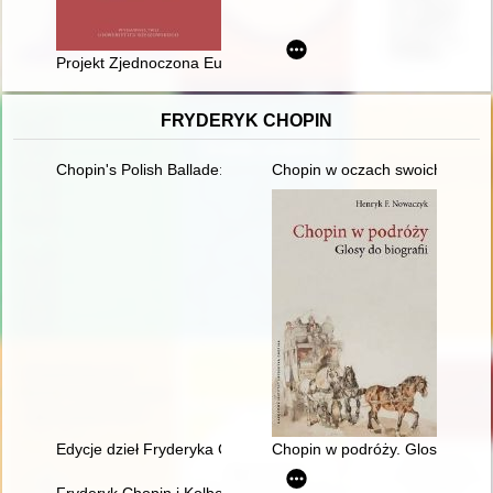
Projekt Zjednoczona Europa : działalność Józefa Hieronima Ret
FRYDERYK CHOPIN
Chopin's Polish Ballade: Op. 38 as Narrative of National Mart
Chopin w oczach swoich uczni
Edycje dzieł Fryderyka Chopina w warszawskiej oficynie Gebet
Chopin w podróży. Glosy do biog
Fryderyk Chopin i Kolbergowie. Wspomnienia i inspiracje