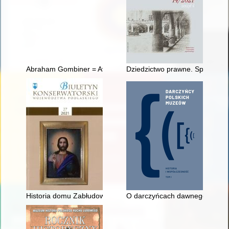
Abraham Gombiner = Avraham Gombiner
Dziedzictwo prawne. Spotkani
Historia domu Zabłudowskich na rogu Rynku Kościuszki i ul. S
O darczyńcach dawnego malarst