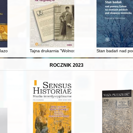
niowiecznych
azowieckiego. T. 3,
Tajna drukarnia "Wolność" na Targowej 47
Stan badań nad po
ROCZNIK 2023