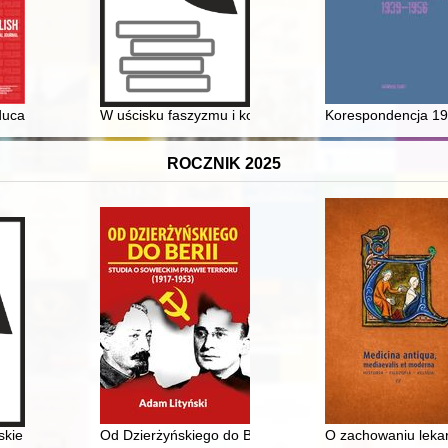
dowej
ducation in the theory and practice of the National Women's Organisat
W uścisku faszyzmu i komunizmu : relacja mieszkańca
Korespondencja 1
ROCZNIK 2025
leuszowy = 25 years of John Paul II University in Biała Podlaska : anniv
skie pomniki i tablice pamiątkowe
Od Dzierżyńskiego do Berii : studia o sowieckim prawi
O zachowaniu lekar