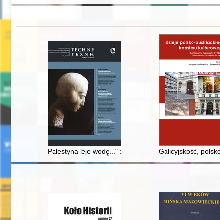
Palestyna leje wodę..." : sztuki wizualne a pogromy i 
Galicyjskość, polsk