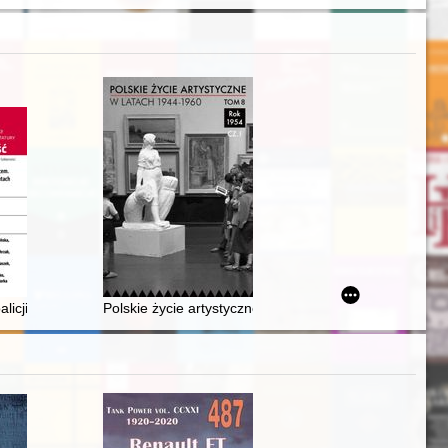
 powojenna odbudowa reprezentacyjnych gmachów Poznania : materiały z
oalicji rządu Tadeusza Mazowieckiego w świetle dokumentów Obywatel
Polskie życie artystyczne w latach 1944-1960. T. 8, Cz.