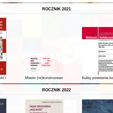
ROCZNIK 2021
wystąpienia antyżydowskie w latach 1914-1920
ość i niemieckość : o "Listach z Polski" Josepha Rotha
Miasto (re)konstruowane = The city (re)constructed :
Kulisy powstania k
ROCZNIK 2022