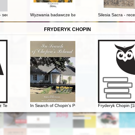
w wrotyczu pospolitego ("Tanacetum vulgare" L.)
- secesja we wnętrzach krakowskich kamienic
Wyzwania badawcze badań nad przestępczością przec
Silesia Sacra - rece
FRYDERYK CHOPIN
z Teofil Kwiatkowski (1809-1891). Malarstwo i rysunek ze zbiorów Muzeu
In Search of Chopin's Poland
Fryderyk Chopin [