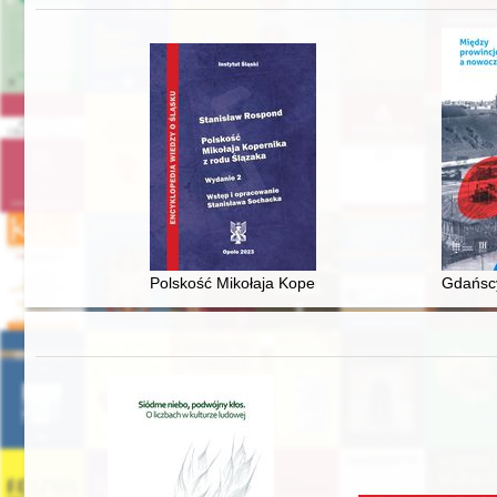
Polskość Mikołaja Kopernika z rodu Ślązaka
Gdańscy