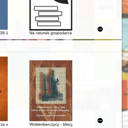
ion (1919-1939)
 Kujaw Zachodnich o wydarzeniach z lat 1930-2000
939-1956
Na ratunek gospodarce : odbudowa, stabilizacja i kre
ersary book
e terroru (1917-1953)
za w świetle dwunastowiecznego traktatu z Salerno
Woldenberczycy - bliscy i znani : żołnierze Września 