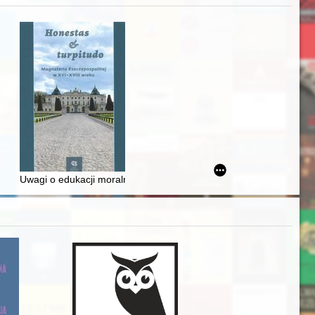
zczaństwa w 2. poł. XIX w
awskiego od średniowiecza do dziś
Uwagi o edukacji moralnej synów szlacheckich w XVI-wiecznej Rze