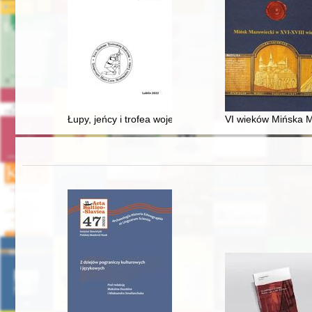
Łupy, jeńcy i trofea wojenne w polskich kronikach śred
VI wieków Mińska M