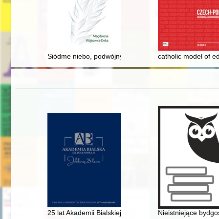
Siódme niebo, podwójny kłos : o liczbach w kulturze lu
catholic model of e
25 lat Akademii Bialskiej im. Jana Pawła II : album jubi
Nieistniejące bydgo