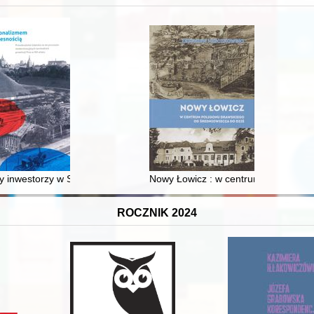
 inwestorzy w Sopocie : prestiż finansowy i towarzyski lokalnego mies
Nowy Łowicz : w centrum poligonu dr
ROCZNIK 2024