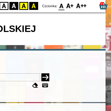
0
D
BW
YB
BY
F0
F1
F2
Czcionka:
OLSKIEJ