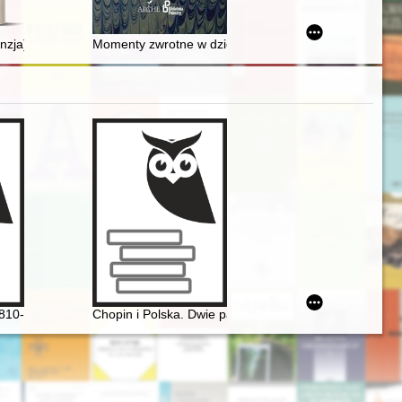
iwko dziedzictwu archeologicznemu w Polsce
nzja]
Momenty zwrotne w dziejach polskiej adwokatury
m Narodowego w Warszawie i Biblioteki Polskiej w Paryżu. Chopin et so
1810-1949]
Chopin i Polska. Dwie pasje życia Gastona Belotti [19