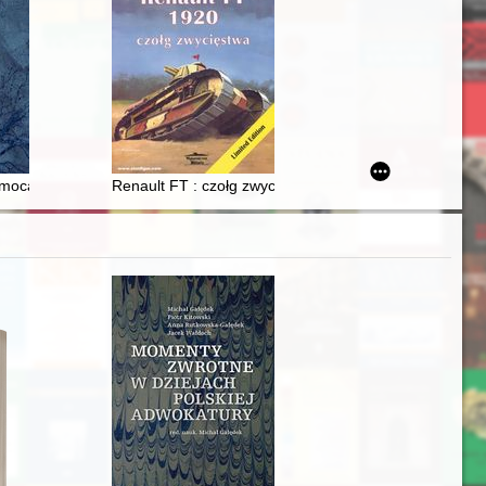
mocą świadczoną Żydom przez ludność polską w okresie II wojny świa
Renault FT : czołg zwycięstwa 1920