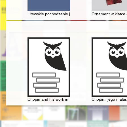
Litewskie pochodzenie jednej z polskich gwarowych naz
Ornament w klatce 
Chopin and his work in the context of culture. Vol 1-2
Chopin i jego malar