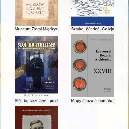
Muzeum Ziemi Międzyrzeckiej im. Alfa Kowalskiego
Sztuka, Wiedeń, Galicja i nie tyl
Stój, bo strzelam! : polskie kompanie wartownicze w Niemcze
Mapy spoza schematu myślenia sp