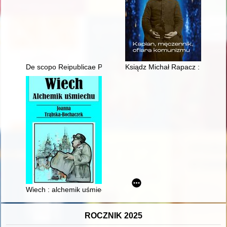
De scopo Reipublicae Polonicae, adversus Hermannum Conringi
Ksiądz Michał Rapacz : kapłan
Wiech : alchemik uśmiechu
ROCZNIK 2025