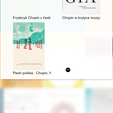
Fryderyk Chopin v české literatuóe
Chopin w krytyce muzycznej (1
Pieśń polska : Chopin, Moniuszko, Karłowicz, Szymanowski : st