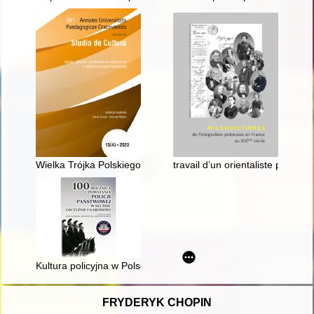
Wielka Trójka Polskiego Metalu : TSA, Kat i Turbo w prasie m
travail d’un orientaliste polona
Kultura policyjna w Polsce w okresie międzywojennym : (wybr
FRYDERYK CHOPIN