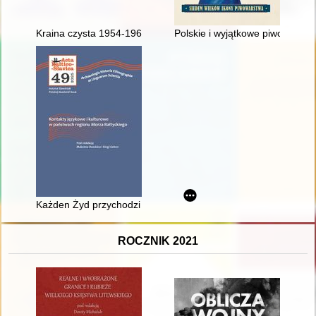
Kraina czysta 1954-1964
Polskie i wyjątkowe piwo grodz
Każden Żyd przychodzi już na świat łajdakiem" : o kwestii ży
ROCZNIK 2021