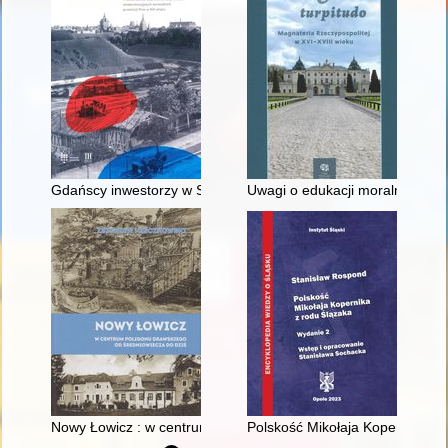
Gdańscy inwestorzy w Sopocie : prestiż finansowy i towarzyski
Uwagi o edukacji moralnej synó
Nowy Łowicz : w centrum poligonu drawskiego od średniowiecz
Polskość Mikołaja Kopernika z 