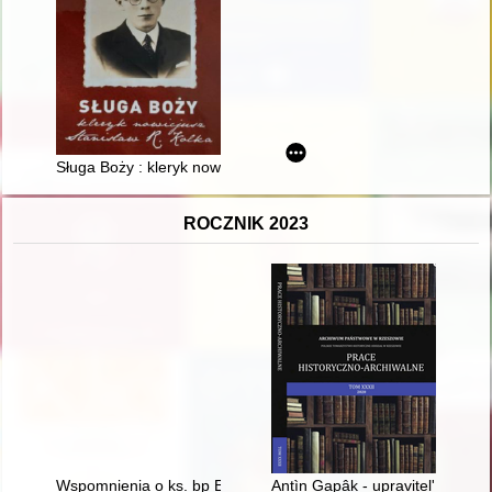
Sługa Boży : kleryk nowicjusz Stanisław R. Kolka
ROCZNIK 2023
Wspomnienia o ks. bp Edwardzie Samselu
Antìn Gapâk - upravitelʹ maêtku 