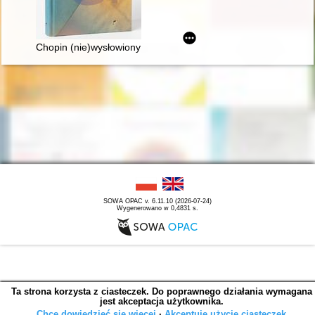
Chopin (nie)wysłowiony : wokół listów Chopina... : korespond
SOWA OPAC v. 6.11.10 (2026-07-24)
Wygenerowano w 0,4831 s.
Ta strona korzysta z ciasteczek. Do poprawnego działania wymagana
jest akceptacja użytkownika.
Chcę dowiedzieć się więcej
∙
Akceptuję użycie ciasteczek