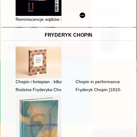
Reminiscencje wątków XIX-wiecznych w repertuarze współczesny
FRYDERYK CHOPIN
Chopin i fortepian : kilka uwag o relacji człowieka z przedmiot
Chopin in performance. History, 
Rodzina Fryderyka Chopina na przełomie XVIII i XIX w
Fryderyk Chopin [1810-1849]. R