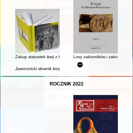
Zakup statuetek ibeji z kolekcji rodziny Bojarskich = The purchas
Losy zakonników i zakonnic z k
Jaworznicki słownik biograficzny. T. 1
ROCZNIK 2022