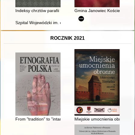
Indeksy chrztów parafii Kębłowo 1714-1752
Gmina Janowiec Kościelny : zar
Szpital Wojewódzki im. dr. Ludwika Rydygiera w Suwałkach 2
ROCZNIK 2021
From "tradition" to "intangible heritage" : Kraków’s nativity-scen
Miejskie umocnienia obronne lo