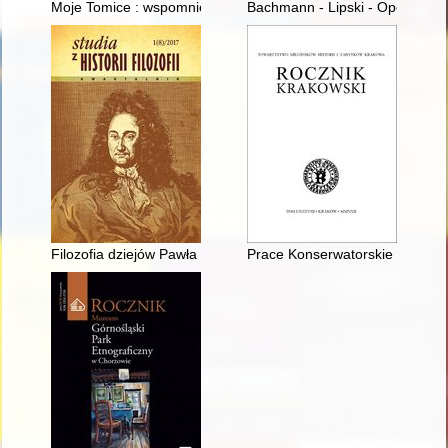
Moje Tomice : wspomnienia Jana Dłubacza (od Kazka)
Bachmann - Lipski - Opel. Reszt
Filozofia dziejów Pawła Jasienicy : próba zarysowania problem
Prace Konserwatorskie w Krak