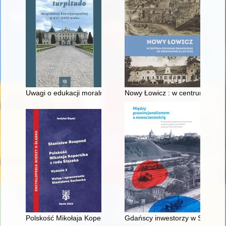
Uwagi o edukacji moralnej synów szlacheckich w XVI-wiecznej 
Nowy Łowicz : w centrum polig
Polskość Mikołaja Kopernika z rodu Ślązaka
Gdańscy inwestorzy w Sopocie :