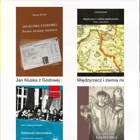
Jan Kluska z Godowej : przez ścianę śmierci
Międzyrzecz i ziemia międzyrzec