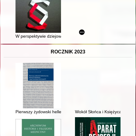
W perspektywie dziejowej zmiany
ROCZNIK 2023
Pierwszy żydowski hellenistyczny historyk Eupolemos i jego kon
Wokół Słońca i Księżyca : teor