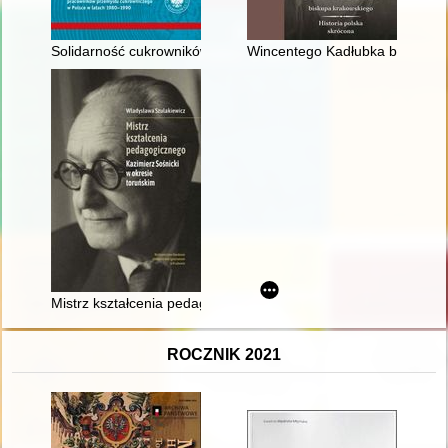
Solidarność cukrowników : zarys historii NSZZ "Solidarność"
Wincentego Kadłubka biskupa k
Mistrz kształcenia pedagogicznego : Kazimierz Sośnicki w okre
ROCZNIK 2021