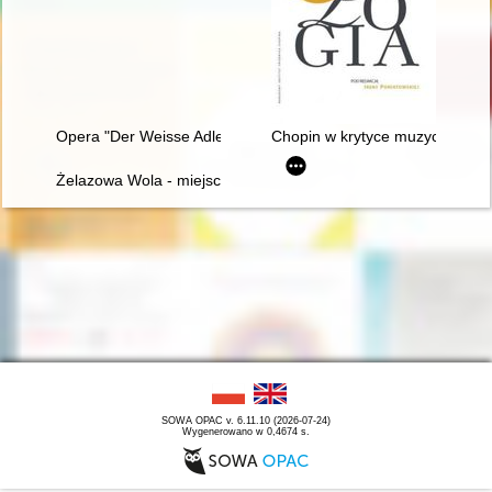
Opera "Der Weisse Adler" Raoula Madera jako przykład trans
Chopin w krytyce muzycznej (do 
Żelazowa Wola - miejsce urodzenia Fryderyka Chopina
SOWA OPAC v. 6.11.10 (2026-07-24)
Wygenerowano w 0,4674 s.