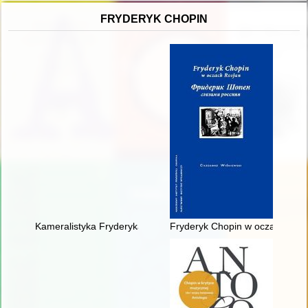
FRYDERYK CHOPIN
Kameralistyka Fryderyka Chopina. Margines czy integralna czę
Fryderyk Chopin w oczach Rosja