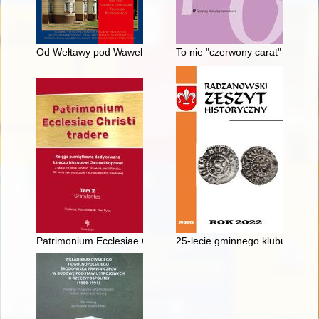
Od Wełtawy pod Wawel : korespondencja ks. Václava Štulca z 
To nie "czerwony carat" : dawn
Patrimonium Ecclesiae Christi tradere : księga pamiątkowa dedyk
25-lecie gminnego klubu spor