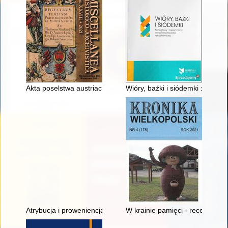
Akta poselstwa austriackiego w Warszawie z lat 1927-1935 do
Wióry, baźki i siódemki : Kozie
Atrybucja i proweniencja planu bazyliki ojców Bernardynów w 
W krainie pamięci - recenzja]