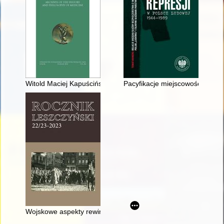
Witold Maciej Kapuściński (1882-1951) : twórca poznańskiej Kl
Pacyfikacje miejscowości woje
Wojskowe aspekty rewindykacji Leszna w styczniu 1920 roku = M