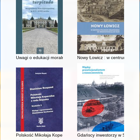
Uwagi o edukacji moralnej synów szlacheckich w XVI-wiecznej 
Nowy Łowicz : w centrum polig
Polskość Mikołaja Kopernika z rodu Ślązaka
Gdańscy inwestorzy w Sopocie :