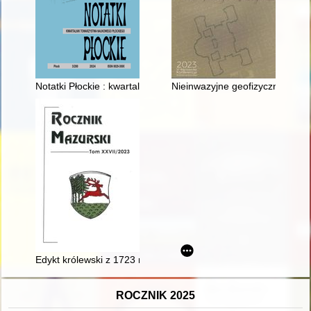
Notatki Płockie : kwartalnik Towarzystwa Naukowego Płockiego = 
Nieinwazyjne geofizyczne meto
Edykt królewski z 1723 roku o nadaniu praw miejskich Wielbar
ROCZNIK 2025