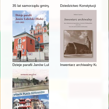
35 lat samorządu gminy Solec-Zdrój
Dziedzictwo Konstytucji 1812 ro
Dzieje parafii Janów Lubelski (Biała) 1325-2025
Inwentarz archiwalny Kurii Admi