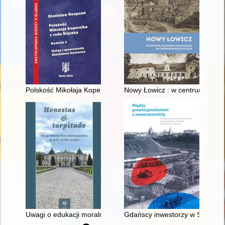
Polskość Mikołaja Kopernika z rodu Ślązaka
Nowy Łowicz : w centrum polig
Uwagi o edukacji moralnej synów szlacheckich w XVI-wiecznej 
Gdańscy inwestorzy w Sopocie :