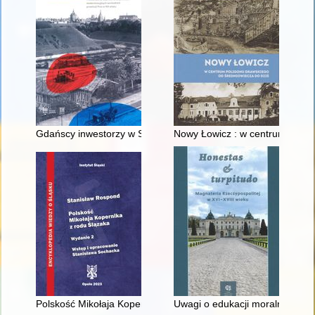
Gdańscy inwestorzy w Sopocie : prestiż finansowy i towarzyski
Nowy Łowicz : w centrum polig
Polskość Mikołaja Kopernika z rodu Ślązaka
Uwagi o edukacji moralnej synó