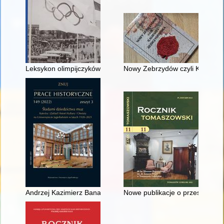
Leksykon olimpijczyków regionu łódzkiego : Paryż-Pekin : 192
Nowy Zebrzydów czyli Kalwaria Z
Andrzej Kazimierz Banach
Nowe publikacje o przeszłości t