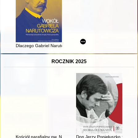
Dlaczego Gabriel Narutowicz został prezydentem, a jego elekc
ROCZNIK 2025
Kościół parafialny pw. Najświętszego Serca Pana Jezusa w Wo
Don Jerzy Popiełuszko : storia d