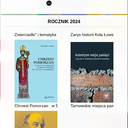
ROCZNIK 2024
Zwierciadło" i tematyka reportaży jako pomysł badawczy = "Zwi
Zarys historii Koła Łowieckieg
Chrzest Pomorzan : w 900-lecie pierwszej wyprawy misyjnej ś
Tarnowskie miejsca pamięci pie