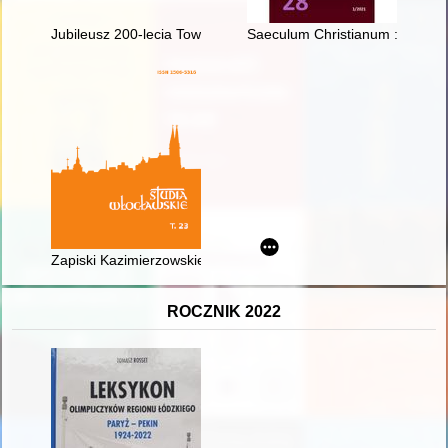
Jubileusz 200-lecia Towarzystwa Naukowego Płockiego 1820-
Saeculum Christianum : pismo h
Zapiski Kazimierzowskie, nr 24 (2020) - recenzja]
ROCZNIK 2022