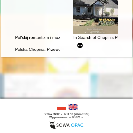
Pol'skij romantizm i muzykal'naja kul'tura L'vova vtoroj polovin
In Search of Chopin's Poland
Polska Chopina. Przewodnik po miejscach związanych z poby
SOWA OPAC v. 6.11.10 (2026-07-24)
Wygenerowano w 0,5071 s.