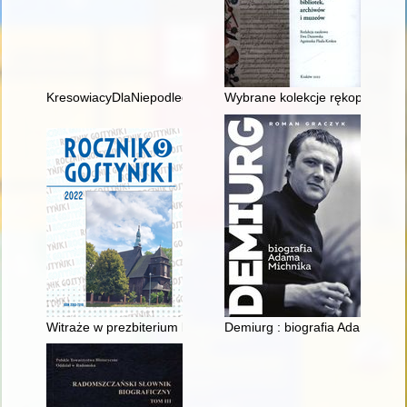
KresowiacyDlaNiepodległej : teczka edukacyjna
Wybrane kolekcje rękopisów w 
Witraże w prezbiterium kościoła farnego w Gostyniu
Demiurg : biografia Adama Mic