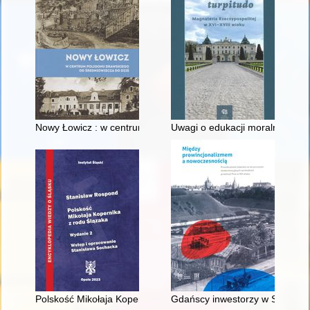
Nowy Łowicz : w centrum poligonu drawskiego od średniowiecz
Uwagi o edukacji moralnej synó
Polskość Mikołaja Kopernika z rodu Ślązaka
Gdańscy inwestorzy w Sopocie :