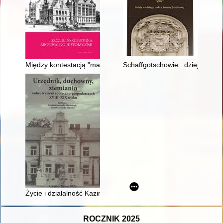
Między kontestacją "małej stabilizacji" a pastiszem etosu mar
Schaffgotschowie : dzieje wiel
Życie i działalność Kazimierza Stanisława Walewskiego (1867-1
ROCZNIK 2025