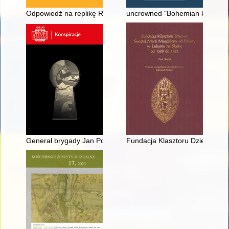
Odpowiedź na replikę Renaty Leśniakiewicz-Drzymały
uncrowned "Bohemian king" and 
Generał brygady Jan Podhorski (1921-2023)
Fundacja Klasztoru Dziewic Św