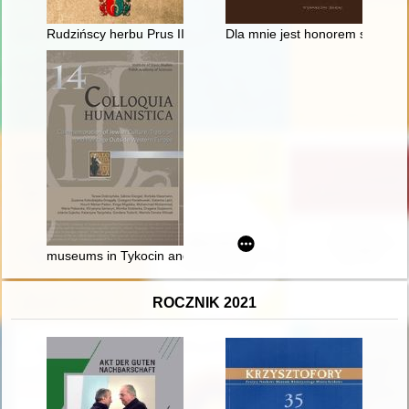
Rudzińscy herbu Prus III z ziemi ciechanowskiej w archiwaliach
Dla mnie jest honorem służyć K
museums in Tykocin and Włodawa as institutions shaping the l
ROCZNIK 2021