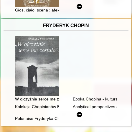
Głos, ciało, scena : afektywność teatru operowego we francu
FRYDERYK CHOPIN
W ojczyźnie serce me zostało". Szlakiem Mickiewicza, Słowa
Epoka Chopina - kultura romant
Kolekcja Chopinianów Edourda Ganche'a w Krakowie
Analytical perspectives on the 
Polonaise Fryderyka Chopina. Zagadka inicjalnej figury dźwię