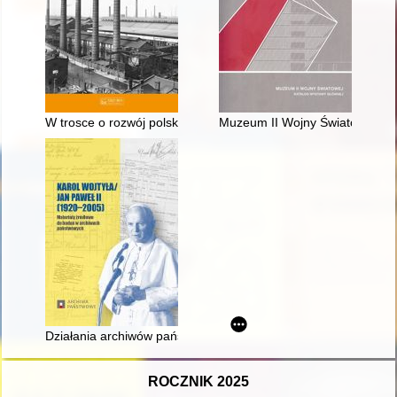
W trosce o rozwój polskiego przemysłu kolejowego : myśl tec
Muzeum II Wojny Światowej : k
Działania archiwów państwowych i Naczelnej Dyrekcji Archiwó
ROCZNIK 2025