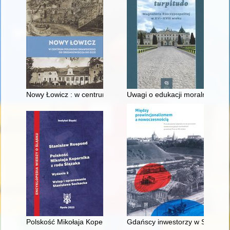
Nowy Łowicz : w centrum poligonu drawskiego od średniowiecz
Uwagi o edukacji moralnej synó
Polskość Mikołaja Kopernika z rodu Ślązaka
Gdańscy inwestorzy w Sopocie :