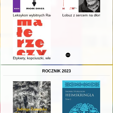
Leksykon wybitnych Radzanowian
Łobuz z sercem na dłoni : Euge
Etykiety, kopciuszki, wlepki... : ulotne małe formy = Labels, cin
ROCZNIK 2023