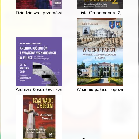
Dziedzictwo : przemówienia Ocalałych z Auschwitz = Das Vermä
Lista Grundmanna. 2,
Archiwa Kościołów i związków wyznaniowych w Polsce : konfe
W cieniu pałacu : opowieść o 