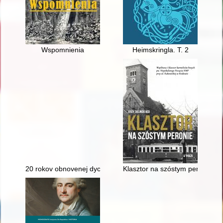
Wspomnienia
Heimskringla. T. 2
20 rokov obnovenej dychovej hudby Spolku Slovákov v Kacvín
Klasztor na szóstym peronie : 