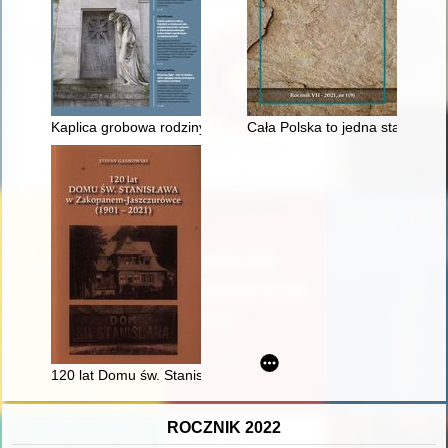
Kaplica grobowa rodziny Trębickich w Zembrowie jako przykła
Cała Polska to jedna stanica g
120 lat Domu św. Stanisława w Zakopanem-Jaszczurówce (19
ROCZNIK 2022