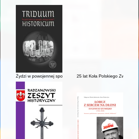
Żydzi w powojennej społeczności Ziem Odzyskanych na przykł
25 lat Koła Polskiego Związku Fi