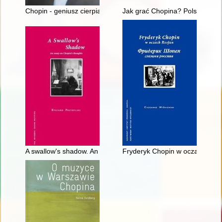
Chopin - geniusz cierpiący
Jak grać Chopina? Polska kryt
A swallow's shadow. An essay on Chopin's thoughts
Fryderyk Chopin w oczach Rosja