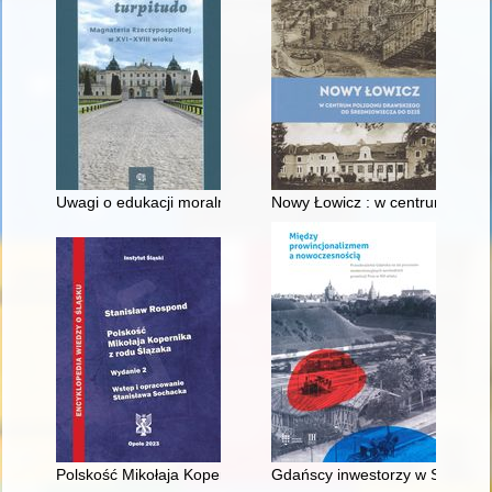
Uwagi o edukacji moralnej synów szlacheckich w XVI-wiecznej 
Nowy Łowicz : w centrum polig
Polskość Mikołaja Kopernika z rodu Ślązaka
Gdańscy inwestorzy w Sopocie :