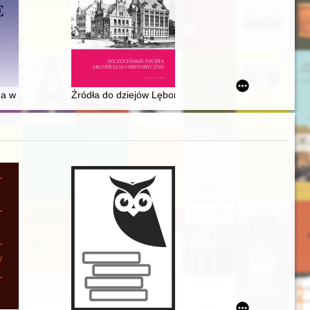
iczej straży pożarnej w gminie Rozogi
zna w Indiach wczesnego okresu upaniszadowego - recenzja]
Źródła do dziejów Lęborka w zasobie Archiwum Pańs