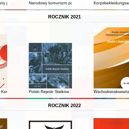
any językowo-kulturowe polskiej wsi
Narodowy komunizm po polsku : "partyzanci" Moczara
Korpsbekleidungsam
ROCZNIK 2021
l approach - recenzja]
 o Konkursach Chopinowskich
Polski Rejestr Statków : 85 lat = years
Wschodniosłowiańsk
ROCZNIK 2022