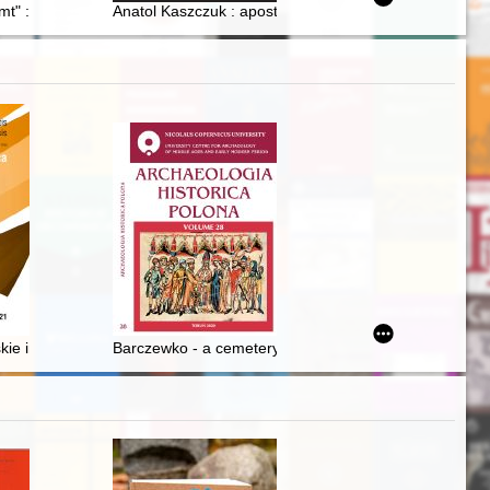
t" : geneza : przyczynek do studium architektoniczno-urbanistyczn
Anatol Kaszczuk : apostoł Maryi : (materiały z sympoz
ie imię Chodor i jego polski odpowiednik Teodor jako podstawy topo
Barczewko - a cemetery of the first settlers in South