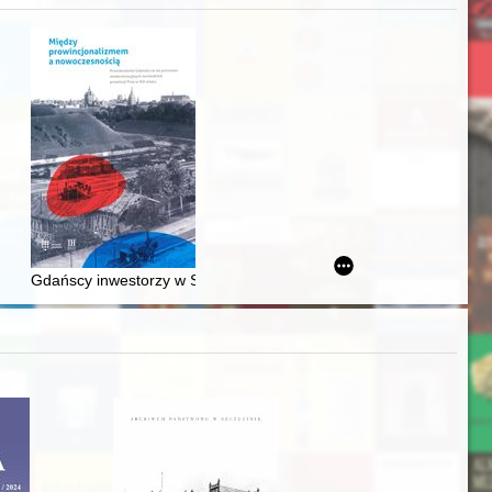
j
Ślązaka
Gdańscy inwestorzy w Sopocie : prestiż finansowy i towarzyski lo