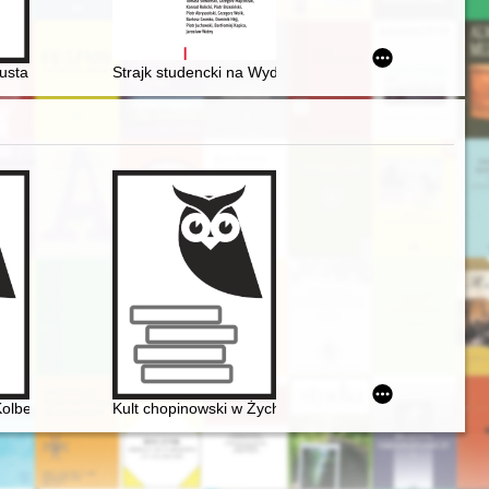
wości przyrodniczych w grafice ilustracyjnej XVI-XVIII wieku
zy rewolucji Solidarności
usta II w latach 1700-1701 : organizacja i funkcjonowanie w świetle
Strajk studencki na Wydziale Socjologii Uniwersytet
ch jako sposób budowania ekspozycji
Kolbergowie. Wspomnienia i inspiracje
Kult chopinowski w Żychlinie