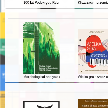
100 lat Podokręgu Rybnik ŚlZPN
Kliszczacy : przemi
Morphological analysis of urban structures - the cultura
Wielka gra : rzecz