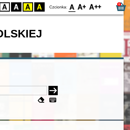
0
D
BW
YB
BY
F0
F1
F2
Czcionka:
OLSKIEJ