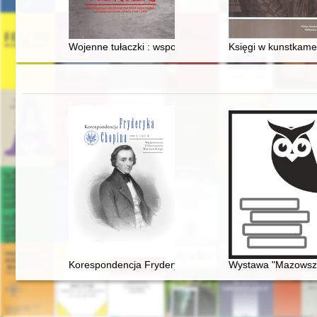
Wojenne tułaczki : wspomnienia mieszkańców ziemi jar
Księgi w kunstkamer
Korespondencja Fryderyka Chopina. T. 3 cz. 4
Wystawa "Mazowsze 