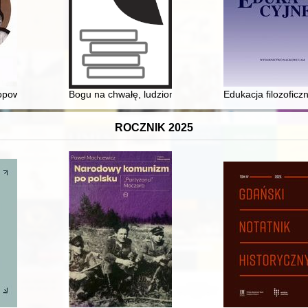
 opowieść o pańszczyźnie
Bogu na chwałę, ludziom na ratunek : z dziejów ochotn
Edukacja filozofic
ROCZNIK 2025