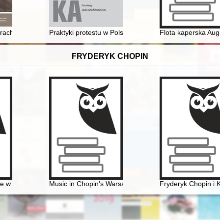
ocińskiej wysiedlonych w latach 1939-1940
ach - kunstkamery w księgach : o wizerunkach gabinetów sztuki i osobli
Praktyki protestu w Polsce Gierka : przyczynek do gene
Flota kaperska Aug
FRYDERYK CHOPIN
w czasach Chopina" - połączenie środków tradycyjnych i nowoczesny
Music in Chopin's Warsaw
Fryderyk Chopin i 