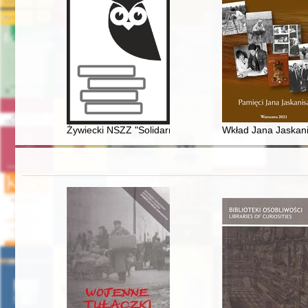
Żywiecki NSZZ "Solidarność" : powstanie struktur i 
Wkład Jana Jaskan