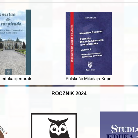
 średniowiecza do dziś
 edukacji moralnej synów szlacheckich w XVI-wiecznej Rzeczypospolite
Polskość Mikołaja Kopernika z rodu 
ROCZNIK 2024