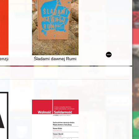
ść" na Żywiecczyźnie w latach 1980-1981
lsko-palestyńskiego w latach 2009-2021
enzja]
Śladami dawnej Rumi