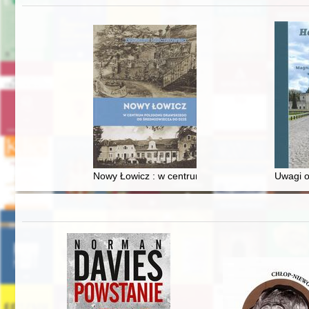
Nowy Łowicz : w centrum poligonu drawskiego od
Uwagi o