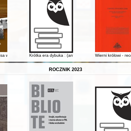
działalność Niezależnego Samorządnego Związku Zawodowego "Solidarno
isa w badania nad okresem wpływów rzymskich
Krótka era dybuka : (anty)periodyzacja konfliktu izrae
Wierni królowi - rec
ROCZNIK 2023