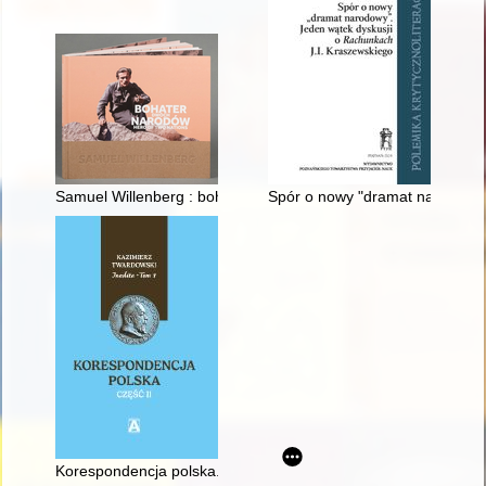
Samuel Willenberg : bohater dwóch narodów = hero of two nat
Spór o nowy "dramat narodowy" 
Korespondencja polska. Cz. 2