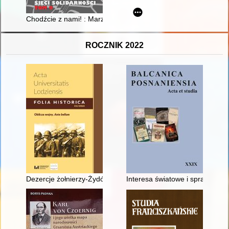
Chodźcie z nami! : Marzec '68 w Krakowie
ROCZNIK 2022
Dezercje żołnierzy-Żydów z Polskich Sił Zbrojnych w Wielkiej B
Interesa światowe i sprawy rodz