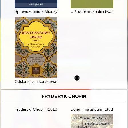
Sprawozdanie z Międzynarodowej Konferencji Naukowej "Jeder h
U źródeł muzealnictwa uniwersy
Odsłonięcie i konserwacja malowideł ściennych w sali przyz
FRYDERYK CHOPIN
Fryderyk] Chopin [1810-1849] i George Sand [1804-1876] miło
Donum natalicum. Studia Thadd