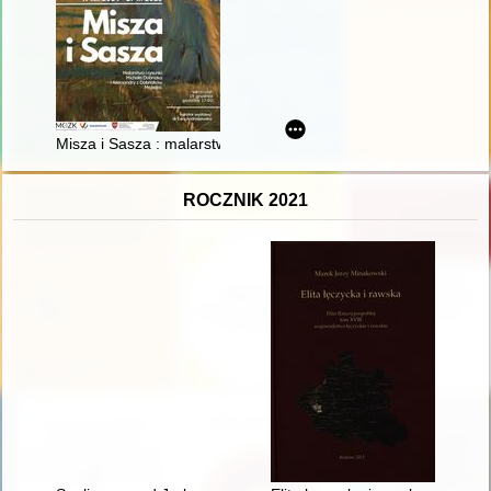
Misza i Sasza : malarstwo i rysunki Michała Dobriaka i Aleksa
ROCZNIK 2021