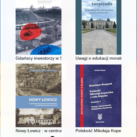
Gdańscy inwestorzy w Sopocie : prestiż finansowy i towarzyski
Uwagi o edukacji moralnej synó
Nowy Łowicz : w centrum poligonu drawskiego od średniowiecz
Polskość Mikołaja Kopernika z 