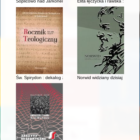
Soplicowo nad Jarkonem : próba portretu zbiorowego polskich 
Elita łęczycka i rawska : wojewó
Św. Spirydon : dekalog żywotem zapisany = St. Spyridon : the D
Norwid widziany dzisiaj : praca