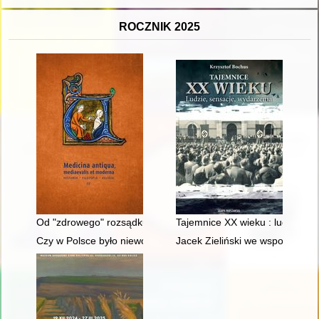
ROCZNIK 2025
Od "zdrowego" rozsądku do wiedzy medycznej : zdrowie publicz
Tajemnice XX wieku : ludzie, se
Czy w Polsce było niewolnictwo? : debata zorganizowana 17 m
Jacek Zieliński we wspomnieni