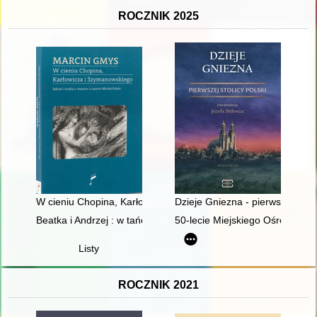
ROCZNIK 2025
W cieniu Chopina, Karłowicza i Szymanowskiego : szkice i stu
Dzieje Gniezna - pierwszej stoli
Beatka i Andrzej : w tańcu razem
50-lecie Miejskiego Ośrodka Sp
Listy
ROCZNIK 2021