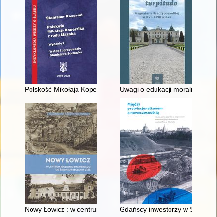
Polskość Mikołaja Kopernika z rodu Ślązaka
Uwagi o edukacji moralnej synó
Nowy Łowicz : w centrum poligonu drawskiego od średniowiecz
Gdańscy inwestorzy w Sopocie :