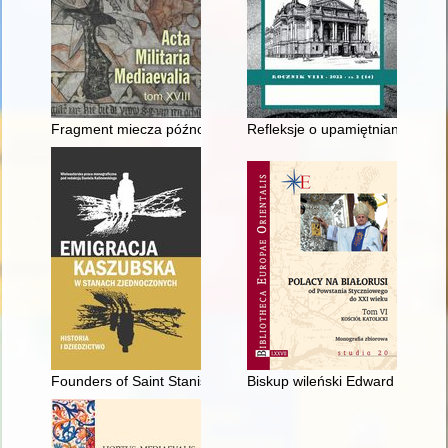
Fragment miecza późnośredniowiecznego znaleziony w Bronocic
Refleksje o upamiętnianiu i do
Founders of Saint Stanislaus Kostka Parish in Winona, Minnes
Biskup wileński Edward von Ropp