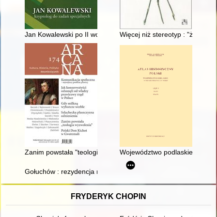
Jan Kowalewski po II wojnie światowej : "East Europe and Sovi
Więcej niż stereotyp : "żydokom
Zanim powstała "teologia wyzwolenia" : spór o Lewicę Akade
Województwo podlaskie w drugie
Gołuchów : rezydencja magnacka w świetle źródeł
FRYDERYK CHOPIN