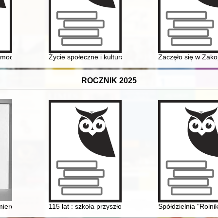
mocinie
Życie społeczne i kulturalne na łamach czasopisma zak
Zaczęło się w Za
ROCZNIK 2025
kolic w walce o Polskę niepodległą
mierci : Przyszowice w latach 1939-1945
115 lat : szkoła przyszłości : Zespół Szkół Mechanicz
Spółdzielnia "Rolni