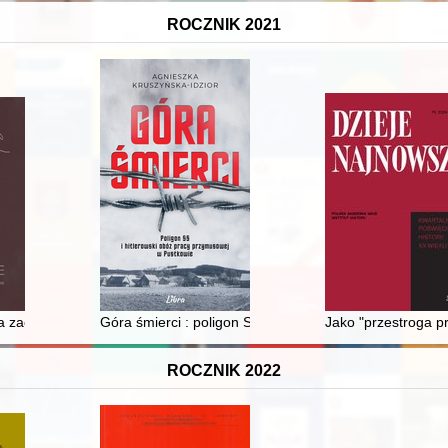
ROCZNIK 2021
j Albiny Kuraś
zachodniopomorskiego : Jaromir I ale Bogusław II i Kazimierz II
Góra śmierci : poligon SS i hitlerowski obóz pracy pr
Jako "przestroga p
ROCZNIK 2022