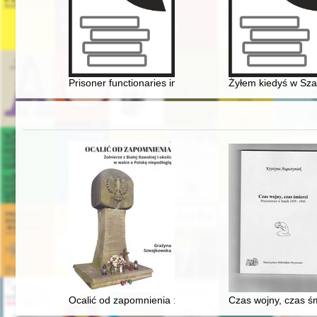
Prisoner functionaries in KL Auschwitz
Żyłem kiedyś w Sza
Ocalić od zapomnienia : żołnierze z Białej Rawskiej i o
Czas wojny, czas ś