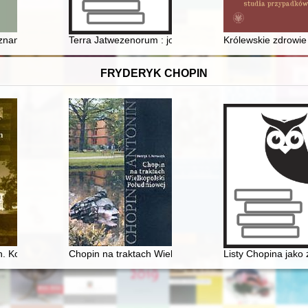
ieznany herb Jerzego Benneta
Terra Jatwezenorum : jotvingiu krašto istorijos paveldo m
Królewskie zdrowie
FRYDERYK CHOPIN
. Konteksty historyczno-kulturowe
Chopin na traktach Wielkopolski południowej
Listy Chopina jako