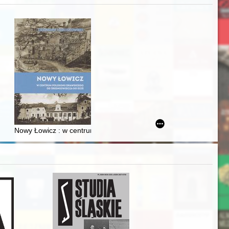
j
iż finansowy i towarzyski lokalnego mieszczaństwa w 2. poł. XIX w
Nowy Łowicz : w centrum poligonu drawskiego od średniowiecza d