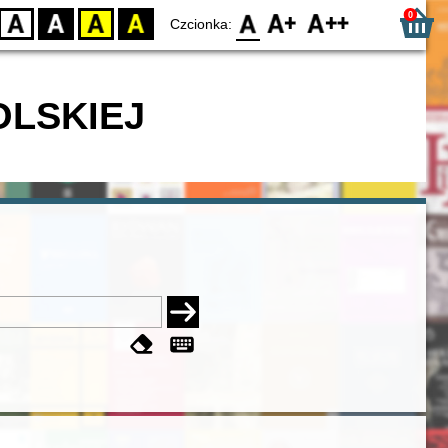
0
D
BW
YB
BY
F0
F1
F2
Czcionka:
OLSKIEJ