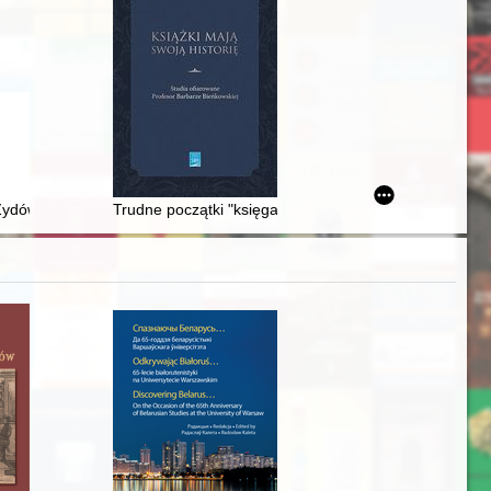
: Francesco De Gratta i jego "social network"
 Żydów = Jewish History Quarterly. 2022 nr 3
Trudne początki "księgarstwa socjalistycznego" : "Dom 