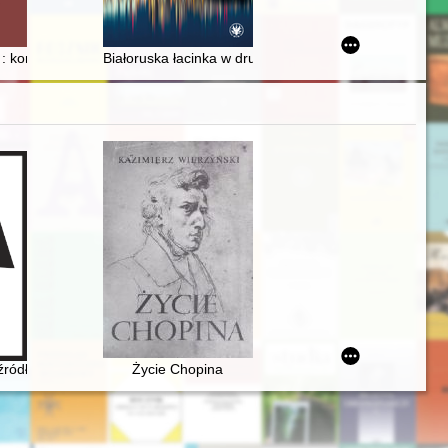
etraštis. [R. ] 15, d. 1 (2023)
 : kondycja fizyczna Zygmunta III Wazy
Białoruska łacinka w drugiej połowie XIX w. : realizac
 źródło informacji do badań nad rodziną Tytusa Woyciechowskiego
Życie Chopina