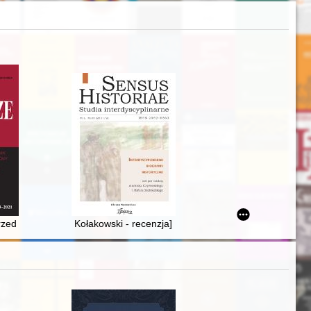
zymusowej w Pustkowie
rzed demontażem demokracji" : uwagi i refleksje na marginesie polskiej
Kołakowski - recenzja]