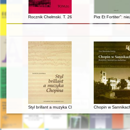
Rocznik Chełmski. T. 26 (2022)
Piɶ Et Fortiter": n
Styl brillant a muzyka Chopina
Chopin w Sannikach