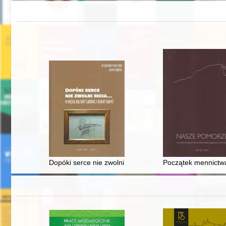
Dopóki serce nie zwolni bicia... : w kręgu kultury ludowe
Początek mennictwa 