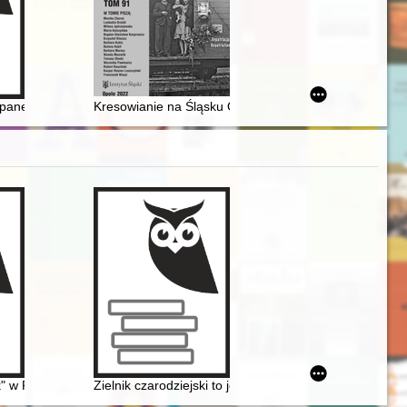
ładowego "Walczymy o Stal" w latach 1953-1956 = Social and cultural 
kopanem
Kresowianie na Śląsku Opolskim i ich integracja demog
nych nr 1 im. Franciszka Siemiradzkiego w Bydgoszczy
k" w Pobiedziskach od 1945 r. : zarys historyczny oraz współczesna dzi
Zielnik czarodziejski to jest Zbiór przesądów o roślinac