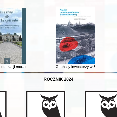
 edukacji moralnej synów szlacheckich w XVI-wiecznej Rzeczypospolite
Gdańscy inwestorzy w Sopocie : prest
ROCZNIK 2024