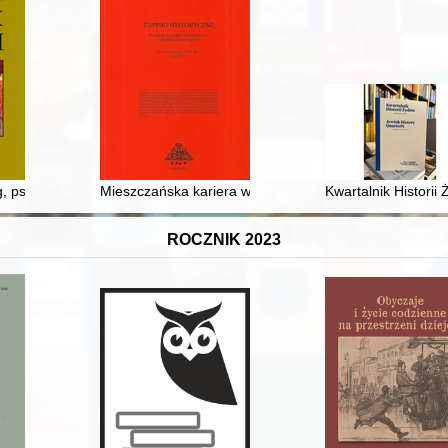
i polskiej (od XVI wieku do współczesności)
g, ps. "Gorol", "Wicher" (1926-2022)
Mieszczańska kariera w szlacheckiej Rzeczypospolitej? 
Kwartalnik Historii
ROCZNIK 2023