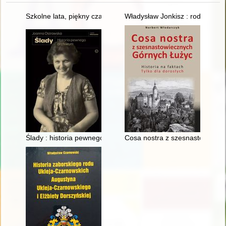
Szkolne lata, piękny czas... Zespół Szkół Ponadpodstawowych n
Władysław Jonkisz : rodzina, na
Ślady : historia pewnego archiwum
Cosa nostra z szesnastowiecznyc