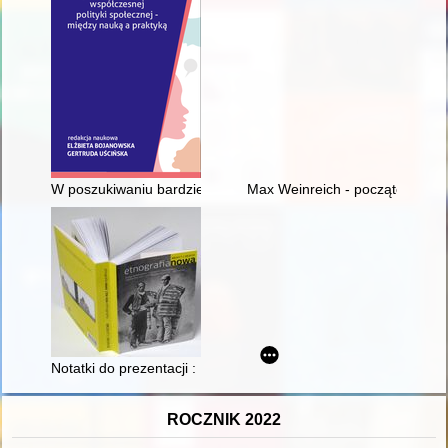
W poszukiwaniu bardziej sprawiedliwego systemu społeczno-g
Max Weinreich - początek żydows
Notatki do prezentacji : Eugeniusz Frankowski w baskijskich P
ROCZNIK 2022