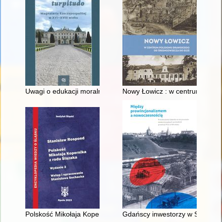
Uwagi o edukacji moralnej synów szlacheckich w XVI-wiecznej 
Nowy Łowicz : w centrum polig
Polskość Mikołaja Kopernika z rodu Ślązaka
Gdańscy inwestorzy w Sopocie :