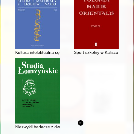
Kultura intelektualna sędziego ziemskiego lubelskiego Jacka Tre
Sport szkolny w Kaliszu do 193
Niezwykli badacze z dworów ziemi łomżyńskiej