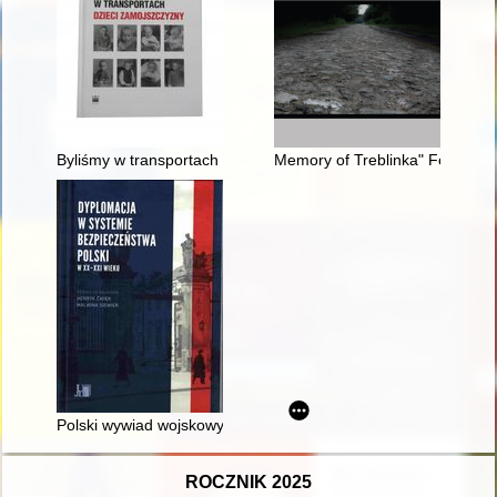
Byliśmy w transportach : Dzieci Zamojszczyzny
Memory of Treblinka" Foundatio
Polski wywiad wojskowy w Szwajcarii w okresie II wojny świato
ROCZNIK 2025