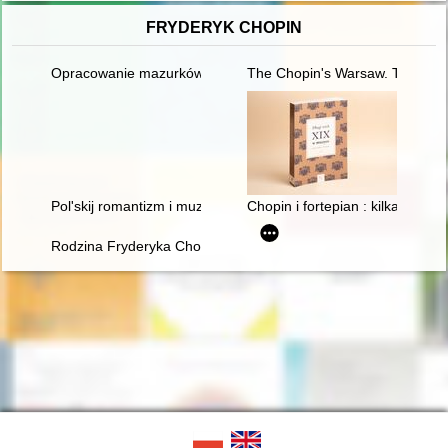
FRYDERYK CHOPIN
Opracowanie mazurków Chopina w redakcji Zygmunta Stojowski
The Chopin's Warsaw. The Chop
Pol'skij romantizm i muzykal'naja kul'tura L'vova vtoroj polovin
Chopin i fortepian : kilka uwag 
Rodzina Fryderyka Chopina