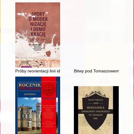
Próby reorientacji linii ideowej i politycznej katolików świeckic
Bitwy pod Tomaszowem Lubelski