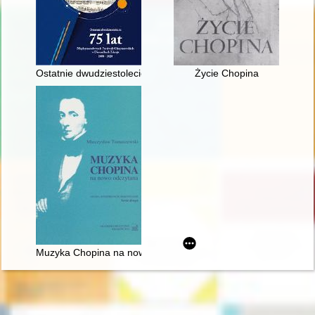
Ostatnie dwudziestolecie : 75 lat Międzynarodowych Festiwal
Życie Chopina
Muzyka Chopina na nowo odczytana