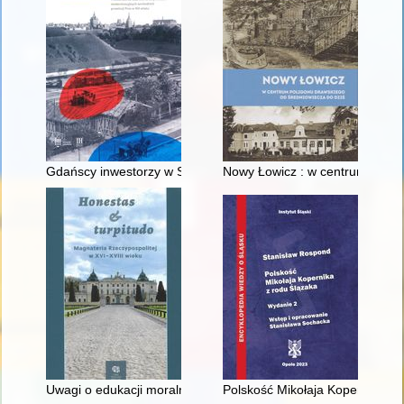
Gdańscy inwestorzy w Sopocie : prestiż finansowy i towarzyski
Nowy Łowicz : w centrum polig
Uwagi o edukacji moralnej synów szlacheckich w XVI-wiecznej 
Polskość Mikołaja Kopernika z 