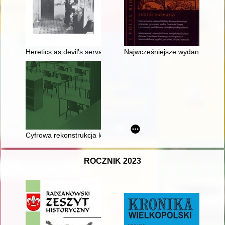
Heretics as devil's servants : the construction of religious oth
Najwcześniejsze wydania Wielki
Cyfrowa rekonstrukcja księgozbiorów historycznych na przykład
ROCZNIK 2023