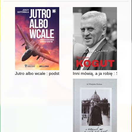
Jutro albo wcale : podstęp w działaniach bojowych lotnictwa
Inni mówią, a ja robię : Stanisł