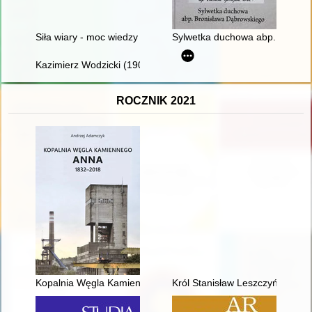
Siła wiary - moc wiedzy : amulety i numizmaty w historii medyc
Sylwetka duchowa abp. Bronis
Kazimierz Wodzicki (1900-1987) : szkic biograficzny w 125-lec
ROCZNIK 2021
Kopalnia Węgla Kamiennego Anna 1832-2018
Król Stanisław Leszczyński : L