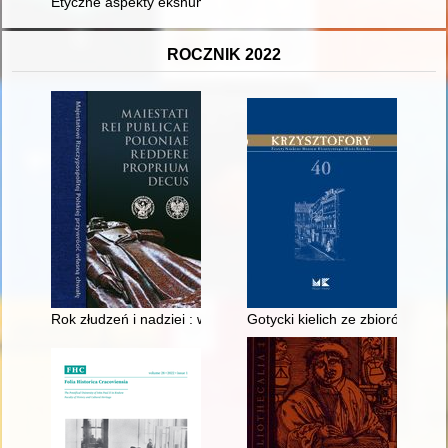
Etyczne aspekty ekshumacji i powtórnych pochówków żołnierzy 
ROCZNIK 2022
Rok złudzeń i nadziei : wydarzenia 1956 roku w regionie łomż
Gotycki kielich ze zbiorów Muz