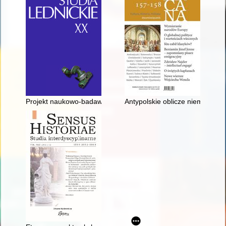
Projekt naukowo-badawczy „Mortui viventes obligant. Cmentarzy
Antypolskie oblicze niemieckiej p