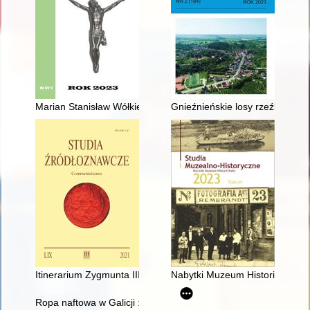
Marian Stanisław Wółkiewicz (1939-2015) - muzyk, nauczyciel,
Gnieźnieńskie losy rzeźbiarza 
Itinerarium Zygmunta III 1587-1632 - recenzja]
Nabytki Muzeum Historii Kielc w
Ropa naftowa w Galicji : złoto i błoto? = Oil in Galicia : gold a