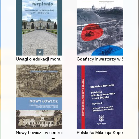
Uwagi o edukacji moralnej synów szlacheckich w XVI-wiecznej 
Gdańscy inwestorzy w Sopocie :
Nowy Łowicz : w centrum poligonu drawskiego od średniowiecz
Polskość Mikołaja Kopernika z 