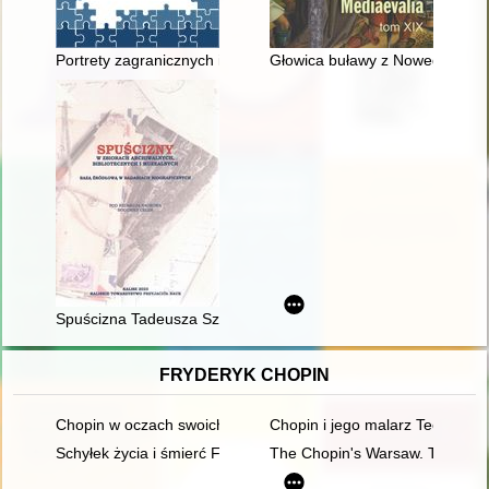
Portrety zagranicznych instytucji wsparcia twórczości naukowej 
Głowica buławy z Nowego Korc
Spuścizna Tadeusza Szeligowskiego (1896-1963) : charakterys
FRYDERYK CHOPIN
Chopin w oczach swoich uczniów
Chopin i jego malarz Teofil Kwi
Schyłek życia i śmierć Fryderyka Chopina [1810-1849]
The Chopin's Warsaw. The Chop