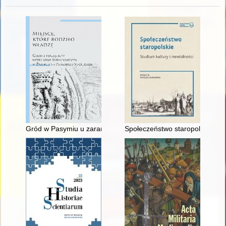
Gród w Pasymiu u zarania wczesnego średniowiecza na tle p
Społeczeństwo staropolskie : st