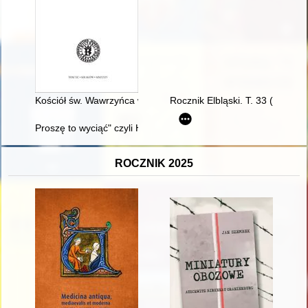
Kościół św. Wawrzyńca w Kazimierzu : kilka uwag o genezie, funk
Rocznik Elbląski. T. 33 (2023/2
Proszę to wyciąć" czyli Historia scen wyciętych z polskich fi
ROCZNIK 2025