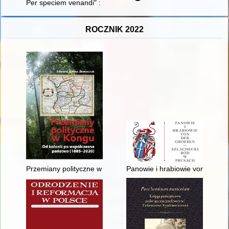
Per speciem venandi" : Liwiusz o "upolowaniu" Tarentu przez 
ROCZNIK 2022
Przemiany polityczne w Kongu : od kolonii po współczesne pa
Panowie i hrabiowie von der G