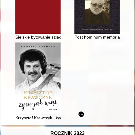
Sielskie bytowanie szlachty a stanowe powinności rycerskie w św
Post hominum memoriam : księ
Krzysztof Krawczyk : życie jak wino
ROCZNIK 2023