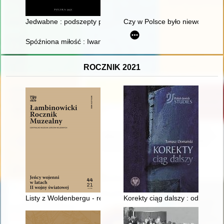
Jedwabne : podszepty prawdy ukryte w ogniu
Czy w Polsce było niewolnictw
Spóźniona miłość : Iwan Mazepa i Motria Koczubej w świetle św
ROCZNIK 2021
Listy z Woldenbergu - recenzja]
Korekty ciąg dalszy : odpowied