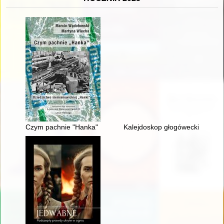
Czym pachnie "Hanka" : dziedzictwo siemianowickiej "Hanki" :
Kalejdoskop głogówecki. T. 1