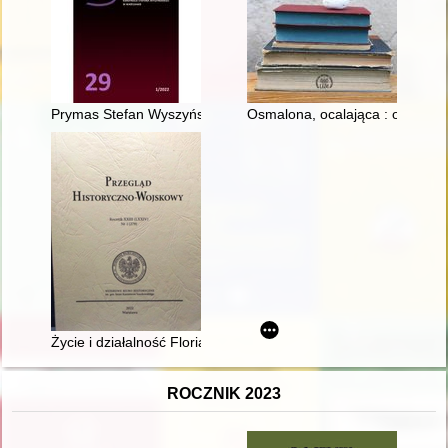
Prymas Stefan Wyszyński wobec rzeczywistości społeczno-polity
Osmalona, ocalająca : o jednej l
Życie i działalność Floriana Siwickiego w latach 1925-1968
ROCZNIK 2023