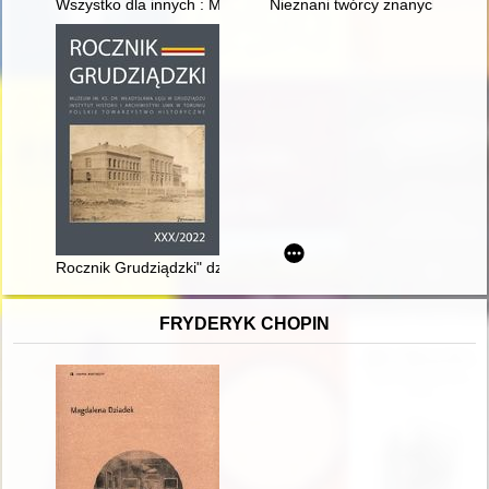
Wszystko dla innych : Mirosława Chamcówna (1919-2000)
Nieznani twórcy znanych budy
Rocznik Grudziądzki" dzieje periodyku (1960-2022) = "Rocznik G
FRYDERYK CHOPIN