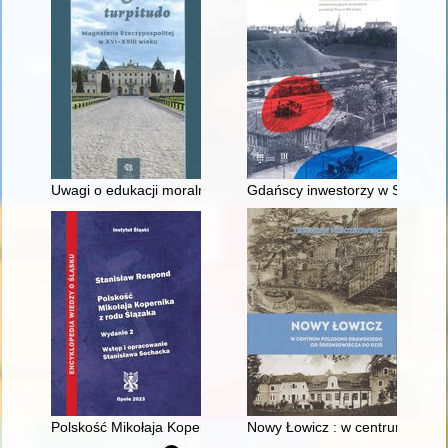
Uwagi o edukacji moralnej synów szlacheckich w XVI-wiecznej 
Gdańscy inwestorzy w Sopocie :
Polskość Mikołaja Kopernika z rodu Ślązaka
Nowy Łowicz : w centrum polig