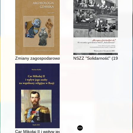
Zmiany zagospodarowania parceli 4-5 przy ulicy Reduta Wys
NSZZ "Solidarność" (1980-1981)
Car Mikołaj II i wpływ jego osoby na wspólnoty religijne w Rosji 