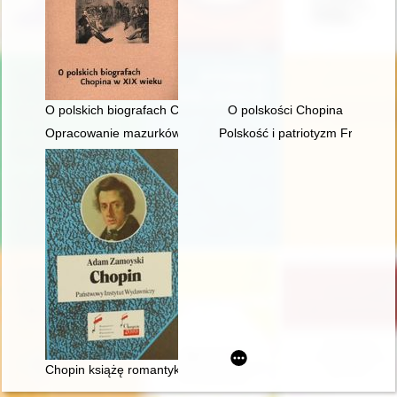
O polskich biografach Chopina w XIX wieku
O polskości Chopina
Opracowanie mazurków Chopina w redakcji Zygmunta Stojowski
Polskość i patriotyzm Fryderyk
Chopin książę romantyków