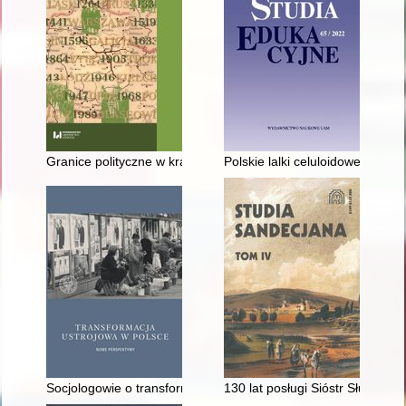
Granice polityczne w krajobrazie : krajobraz pogranicza
Polskie lalki celuloidowe - recen
Socjologowie o transformacji : zmieniające się interpretacje w 
130 lat posługi Sióstr Służebn