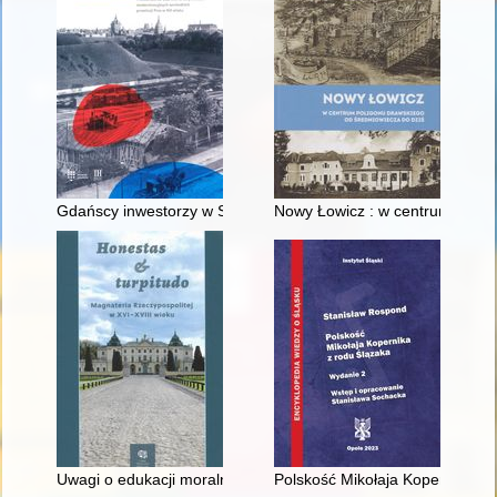
Gdańscy inwestorzy w Sopocie : prestiż finansowy i towarzyski
Nowy Łowicz : w centrum polig
Uwagi o edukacji moralnej synów szlacheckich w XVI-wiecznej 
Polskość Mikołaja Kopernika z 