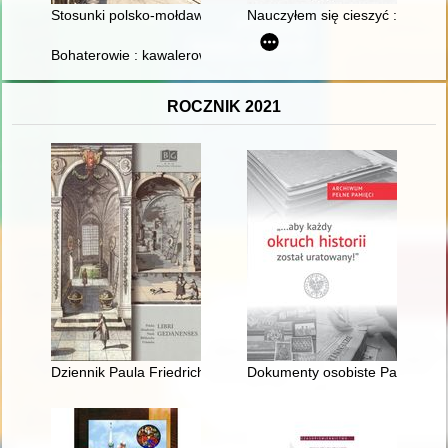
Stosunki polsko-mołdawskie w kontekście relacji z Węgrami i T
Nauczyłem się cieszyć : wspom
Bohaterowie : kawalerowie Orderu Wojennego Virtuti Militari 
ROCZNIK 2021
Dziennik Paula Friedricha Knaacka z 1811 roku : przyczynek 
Dokumenty osobiste Pawła Ro