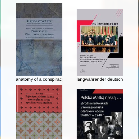
anatomy of a conspiracy : on the birth of James II’s son in 168
langwährender deutsch-polnisch