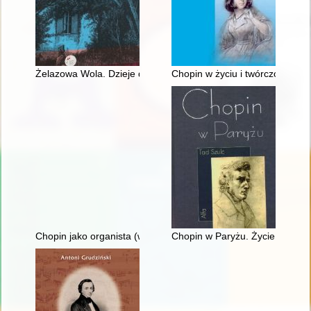
Żelazowa Wola. Dzieje domu Chopina
Chopin w życiu i twórczości Ge
Chopin jako organista (w 150. rocznicę śmierci)
Chopin w Paryżu. Życie i epoka