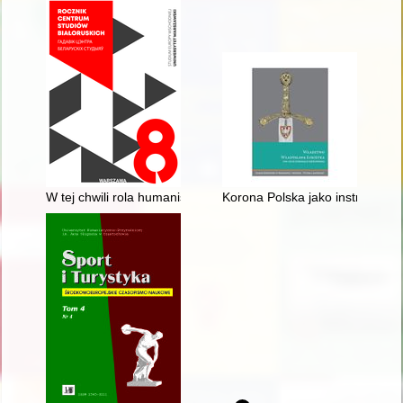
W tej chwili rola humanistyki jest większa niż kiedykolwiek..."
Korona Polska jako instrument 