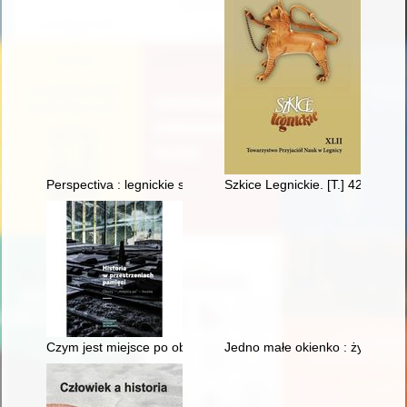
Perspectiva : legnickie studia teologiczno-historyczne. R. 20, n
Szkice Legnickie. [T.] 42 (2021)
Czym jest miejsce po obozie? : znaczenia, funkcje, konteksty
Jedno małe okienko : życie dr 