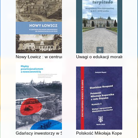
Nowy Łowicz : w centrum poligonu drawskiego od średniowiecz
Uwagi o edukacji moralnej synó
Gdańscy inwestorzy w Sopocie : prestiż finansowy i towarzyski
Polskość Mikołaja Kopernika z 