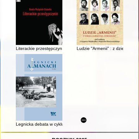
Literackie przestępczynie : obrazy kobiecych demonów w wybra
Ludzie "Armenii" : z dziejów po
Legnicka debata w cyklu "Między miastem a regionem" (20 mar