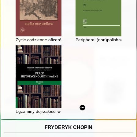
Życie codzienne oficerów i marynarzy Royal Navy na przełomie 
Peripheral (non)polishnesses : 
Egzaminy dojrzałości w galicyjskich szkołach realnych w lata
FRYDERYK CHOPIN