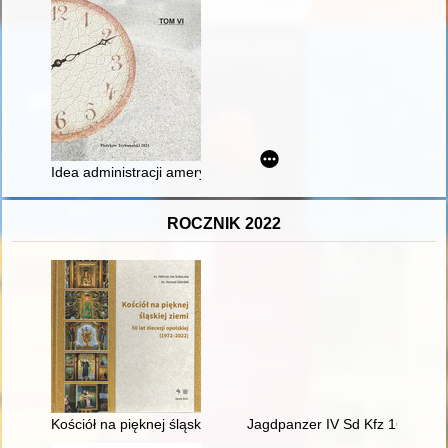
Idea administracji amerykańskiej w opozycji do idei administracj
ROCZNIK 2022
Kościół na pięknej śląskiej ziemi : 50 lat diecezji opolskiej (1
Jagdpanzer IV Sd Kfz 162 Ausf.