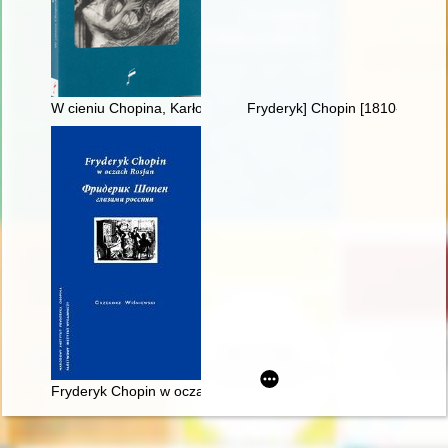
W cieniu Chopina, Karłowicza i Szymanowskiego : szkice i stu
Fryderyk] Chopin [1810-1849] i
Fryderyk Chopin w oczach Rosjan. Antologia. Friderik źopen g