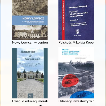
Nowy Łowicz : w centrum poligonu drawskiego od średniowiecz
Polskość Mikołaja Kopernika z 
Uwagi o edukacji moralnej synów szlacheckich w XVI-wiecznej 
Gdańscy inwestorzy w Sopocie :