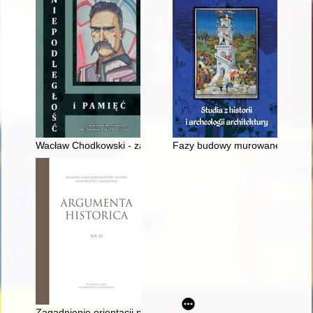
Wacław Chodkowski - zapomniany malarz dla ubogich : (skróco
Fazy budowy murowanego zał
Zagadnienie orientacji politycznej Romana Dmowskiego w lata