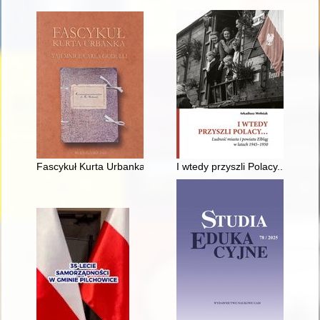
Fascykuł Kurta Urbanka : tajemnice Carla Godulli
I wtedy przyszli Polacy... : lud