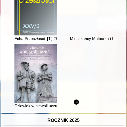
Echa Przeszłości. [T.] 25, [nr] 2 (2024)
Mieszkańcy Malborka i Kwidzyn
Człowiek w niewoli uczuć : przyjaźń, miłość, nienawiść w Cze
ROCZNIK 2025