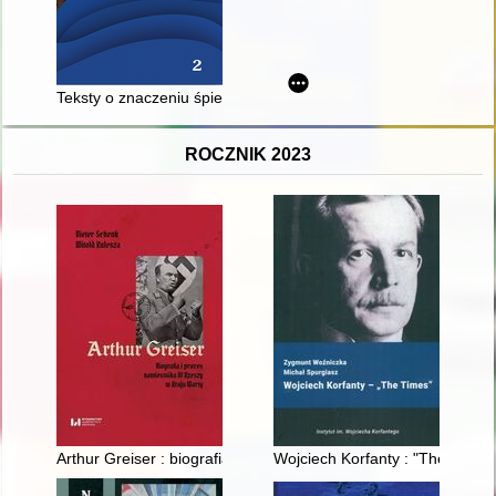
Teksty o znaczeniu śpiewu opublikowane w "Śpiewaku Śląskim
ROCZNIK 2023
Arthur Greiser : biografia i proces namiestnika III Rzeszy w Kr
Wojciech Korfanty : "The Times