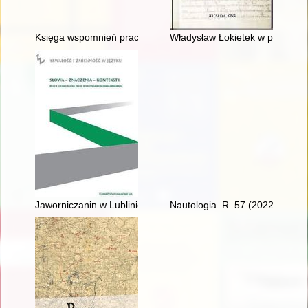
Księga wspomnień pracowników starego szpitala
Władysław Łokietek w perspekty
Jaworniczanin w Lublinie : osiemdziesięciojednolecie prof. d
Nautologia. R. 57 (2022)