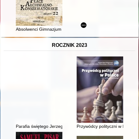
Absolwenci Gimnazjum i Liceum im. B. Prusa w Siedlcach poch
ROCZNIK 2023
Parafia świętego Jerzego w Elblągu : zapiski i wspomnienia
Przywódcy polityczni w Polsce