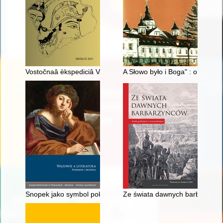
Vostočnaâ èkspediciâ Vaclava Seroševskogo i Bronislava Pilsu
A Słowo było i Boga" : o nowote
Snopek jako symbol pokoju i dobrobytu : stemmaty na cześć 
Ze świata dawnych barbarzyńców