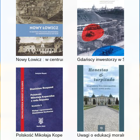
Nowy Łowicz : w centrum poligonu drawskiego od średniowiecz
Gdańscy inwestorzy w Sopocie :
Polskość Mikołaja Kopernika z rodu Ślązaka
Uwagi o edukacji moralnej synó