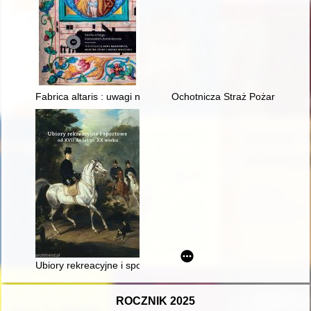
Fabrica altaris : uwagi na temat ołtarza głównego z lat osiem
Ochotnicza Straż Pożarna w Cz
Ubiory rekreacyjne i sportowe od XVII do lat 30. XX wieku
ROCZNIK 2025