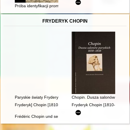
Próba identyfikacji promotorów średniowiecznego osadnictwa 
FRYDERYK CHOPIN
Paryskie światy Fryderyka Chopina [1810-1849]
Chopin. Dusza salonów parysk
Fryderyk] Chopin [1810-1849]
Fryderyk Chopin [1810-1849]. 
Frédéric Chopin und seine Zeit