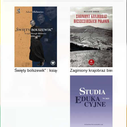
Święty bolszewik" : ksiądz Henryk Hlebowicz (1904-1941)
Zaginiony krajobraz bieszczadz