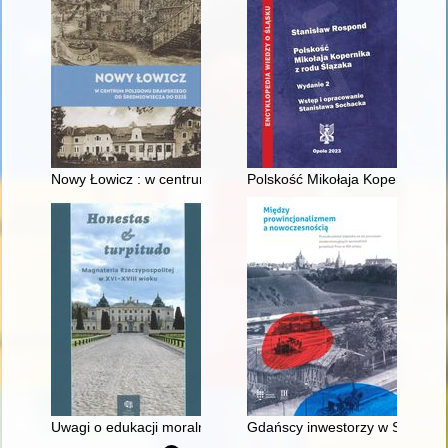
Nowy Łowicz : w centrum poligonu drawskiego od średniowiecz
Polskość Mikołaja Kopernika z 
Uwagi o edukacji moralnej synów szlacheckich w XVI-wiecznej 
Gdańscy inwestorzy w Sopocie :