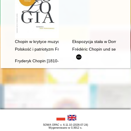
Chopin w krytyce muzycznej (do I wojny światowej). Antologia
Ekspozycja stała w Domu Urodz
Polskość i patriotyzm Fryderyka Chopina
Frédéric Chopin und seine Zeit
Fryderyk Chopin [1810-1849]
SOWA OPAC v. 6.11.10 (2026-07-24)
Wygenerowano w 0,4912 s.