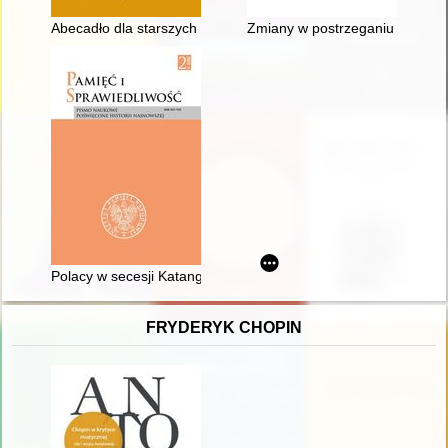
Abecadło dla starszych i młodych : edukacyjne przesłanie "Gł
Zmiany w postrzeganiu masowych
Polacy w secesji Katangi i wojnie w Kongu w latach 1960-1967
FRYDERYK CHOPIN