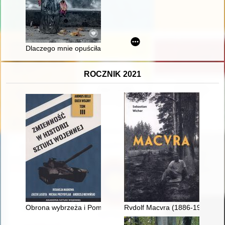
Dlaczego mnie opuściłaś, mamo?
ROCZNIK 2021
Obrona wybrzeża i Pomorza w Polsce w latach 1945-1990
Rvdolf Macvra (1886-1940) : por