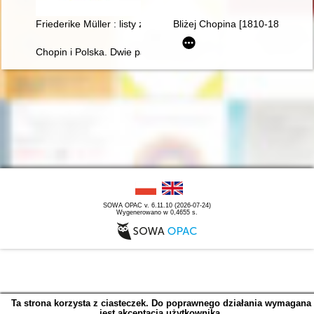
Friederike Müller : listy z Paryża 1839-1845 : nauczanie i oto
Bliżej Chopina [1810-1849]
Chopin i Polska. Dwie pasje życia Gastona Belotti [1920-1985]
SOWA OPAC v. 6.11.10 (2026-07-24)
Wygenerowano w 0,4655 s.
Ta strona korzysta z ciasteczek. Do poprawnego działania wymagana
jest akceptacja użytkownika.