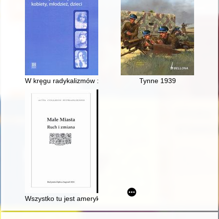
W kręgu radykalizmów : wizerunek "nowej" kobiety w ideologii
Tynne 1939
Wszystko tu jest amerykańskie" : o pewnym pensjonacie w po