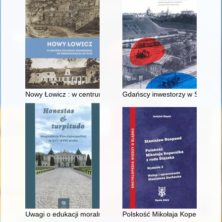
Nowy Łowicz : w centrum poligonu drawskiego od średniowiecz
Gdańscy inwestorzy w Sopocie :
Uwagi o edukacji moralnej synów szlacheckich w XVI-wiecznej 
Polskość Mikołaja Kopernika z 