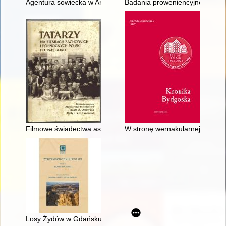
Agentura sowiecka w Armii Polskiej w ZSRR : (wrzesień 1941 -
Badania proweniencyjne : losy 
Filmowe świadectwa asymilacji i patriotyzmu Tatarów polskich
W stronę wernakularnej mikrohis
Losy Żydów w Gdańsku i Sopocie w pierwszej połowie XX wie