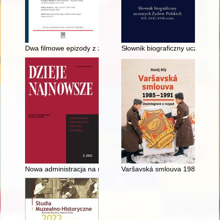
Dwa filmowe epizody z życia Allana Charlesa Elgarta
Słownik biograficzny uczonych Ż
Nowa administracja na rubieży cesarstwa : reformy wojskowe w
Varšavská smlouva 1985-1991 :