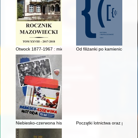
Otwock 1877-1967 : między uzdrowiskiem a letniskiem, czyli pi
Od filiżanki po kamienicę : 
Niebiesko-czerwona historia : 75 lat sekcji hokejowej Polonii B
Początki lotnictwa oraz pierwsze