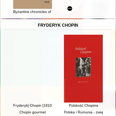
Byzantine chronicles of Symeon the Magister and the Logothet
FRYDERYK CHOPIN
Fryderyk] Chopin [1810-1849]. Życie i droga twórcza
Polskość Chopina
Chopin gourmet
Polska i Rumunia - związki histo