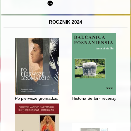
ROCZNIK 2024
Po pierwsze gromadzić : najciekawsze nabytki muzealne z lat
Historia Serbii - recenzja]