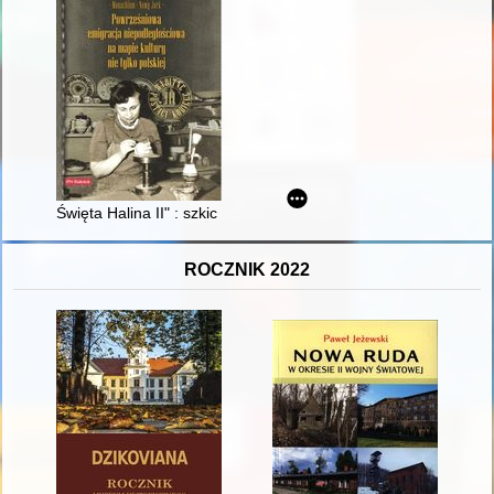
Święta Halina II" : szkic do portretu Żony ze strzępków listów u
ROCZNIK 2022