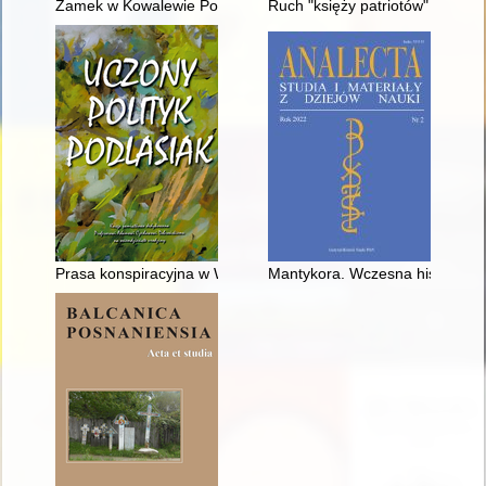
Zamek w Kowalewie Pomorskim w XVII–XVIII wieku : nowe spojrz
Ruch "księży patriotów" jako in
Prasa konspiracyjna w Wilnie i Okręgu Wileńskim w latach 193
Mantykora. Wczesna historia enc