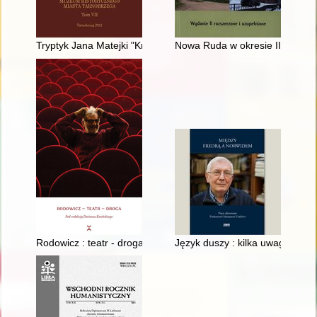
Tryptyk Jana Matejki "Królowa Korony Polskiej"
Nowa Ruda w okresie II wojny 
Rodowicz : teatr - droga
Język duszy : kilka uwag o rel