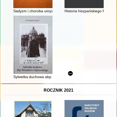
Sadyzm i choroba umysłowa w środowisku magnackim dawnej R
Historia hiszpańskiego Pacyfiku.
Sylwetka duchowa abp. Bronisława Dąbrowskiego
ROCZNIK 2021