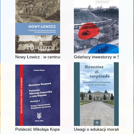
Nowy Łowicz : w centrum poligonu drawskiego od średniowiecz
Gdańscy inwestorzy w Sopocie :
Polskość Mikołaja Kopernika z rodu Ślązaka
Uwagi o edukacji moralnej synó