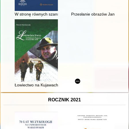
W stronę równych szans : 35 lat urzędu Rzecznika Praw Obywa
Przesłanie obrazów Jana Henry
Łowiectwo na Kujawach i Pomorzu w latach 1867-1939
ROCZNIK 2021