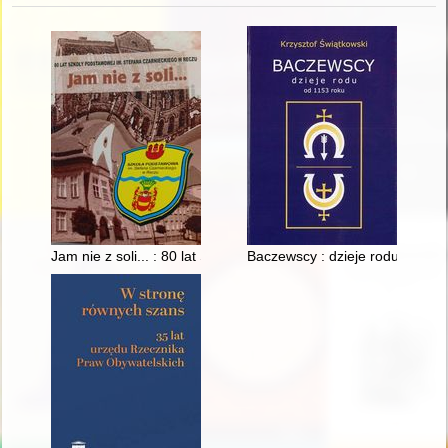
Jam nie z soli... : 80 lat Szkoły Podstawowej im. Stefana Czar
Baczewscy : dzieje rodu od 115