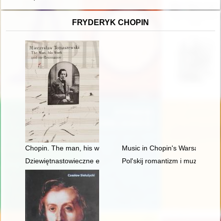
FRYDERYK CHOPIN
Chopin. The man, his work and its resonance
Music in Chopin's Warsaw
Dziewiętnastowieczne edycje dzieł Fryderyka Chopina jako aspek
Pol'skij romantizm i muzykal'naj