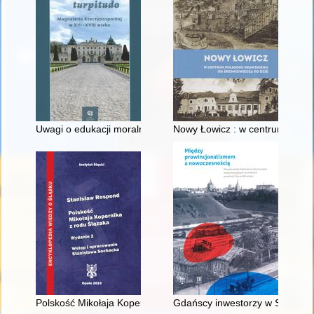
Uwagi o edukacji moralnej synów szlacheckich w XVI-wiecznej 
Nowy Łowicz : w centrum polig
Polskość Mikołaja Kopernika z rodu Ślązaka
Gdańscy inwestorzy w Sopocie :