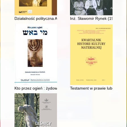
Działalność polityczna Antoniego Pułaskiego w czasach Rady Ni
Inż. Sławomir Rynek (1938-202
Kto przez ogień : żydowskie świadectwa ze Stutthofu = Mi ba-
Testament w prawie lubeckim : 