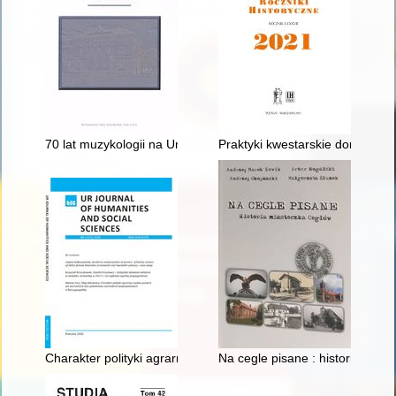
70 lat muzykologii na Uniwersytecie Warszawskim
Praktyki kwestarskie dominika
Charakter polityki agrarnej rządów polskich we wschodnich o
Na cegle pisane : historia mia