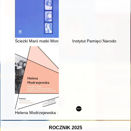
Ścieżki Marii matki Moniki Różańskiej od konwersji do general
Instytut Pamięci Narodowej - Ko
Helena Modrzejewska : materiały do badań nad życiem i twórcz
ROCZNIK 2025