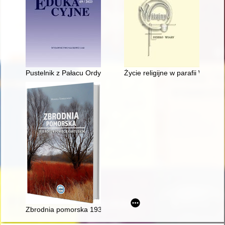
Pustelnik z Pałacu Ordynackiego - recenzja]
Życie religijne w parafii Wiżajn
Zbrodnia pomorska 1939 roku w powiecie kartuskim