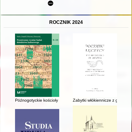
ROCZNIK 2024
Późnogotyckie kościoły typu wieluńskiego : problem identyfik
Zabytki włókiennicze z grodzis