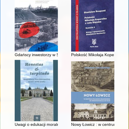
Gdańscy inwestorzy w Sopocie : prestiż finansowy i towarzyski
Polskość Mikołaja Kopernika z 
Uwagi o edukacji moralnej synów szlacheckich w XVI-wiecznej 
Nowy Łowicz : w centrum polig