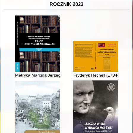
ROCZNIK 2023
Metryka Marcina Jerzego Lubomirskiego : przyczynek do genea
Fryderyk Hechell (1794-1851) 