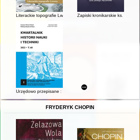
Literackie topografie Lwowa : szkice komparatystyczne
Zapiski kronikarskie ks. Antoni
Urzędowo przepisane : recepty w gdańskiej literaturze epidemicz
FRYDERYK CHOPIN