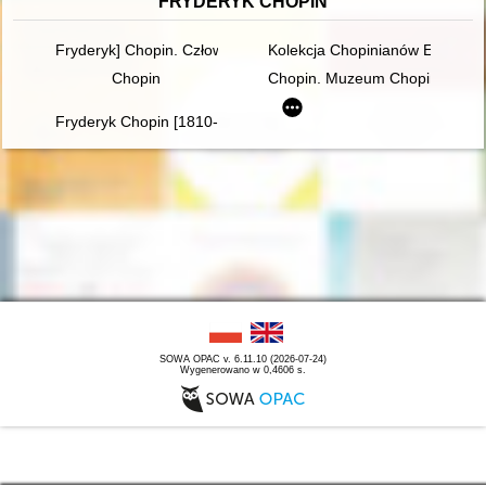
FRYDERYK CHOPIN
Fryderyk] Chopin. Człowiek, dzieło, rezonans
Kolekcja Chopinianów Edourda
Chopin
Chopin. Muzeum Chopina. Ch
Fryderyk Chopin [1810-1849]
SOWA OPAC v. 6.11.10 (2026-07-24)
Wygenerowano w 0,4606 s.