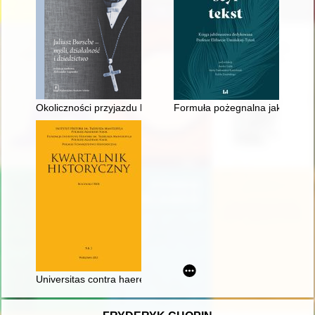
Okoliczności przyjazdu biskupa Juliusza Burschego do Berlina
Formuła pożegnalna jako element
Universitas contra haeresim, działalność antyheretycka Stanis