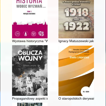
Wystawa historyczna "Wrocław 1945-2016" : koreferat
Ignacy Matuszewski jako szef 
Propagandowy aspekt informacji o zdobywaniu miast : Gdańsk
O staropolskich derywatach z s