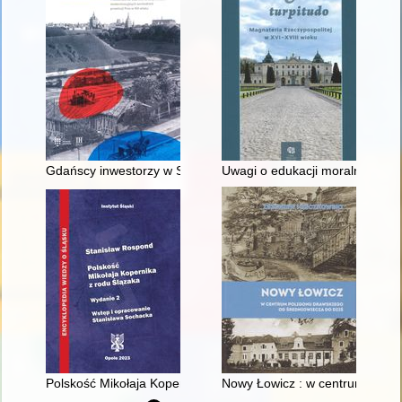
Gdańscy inwestorzy w Sopocie : prestiż finansowy i towarzyski
Uwagi o edukacji moralnej synó
Polskość Mikołaja Kopernika z rodu Ślązaka
Nowy Łowicz : w centrum polig