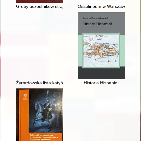
Groby uczestników strajku szkolnego zachowane na terenie W
Ossolineum w Warszawie : kont
Żyrardowska lista katyńska : słownik biograficzny ofiar zbrod
Historia Hispanioli