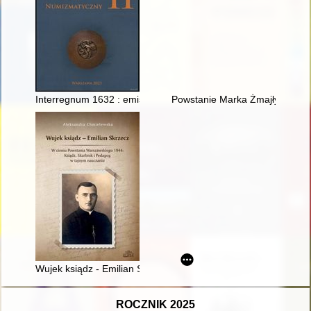
Interregnum 1632 : emisje talarowe = Interregnum 1632 : thale
Powstanie Marka Żmajły 1625
Wujek ksiądz - Emilian Skrzecz : w cieniu Powstania Warszaws
ROCZNIK 2025