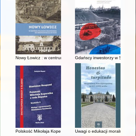
Nowy Łowicz : w centrum poligonu drawskiego od średniowiecz
Gdańscy inwestorzy w Sopocie :
Polskość Mikołaja Kopernika z rodu Ślązaka
Uwagi o edukacji moralnej synó