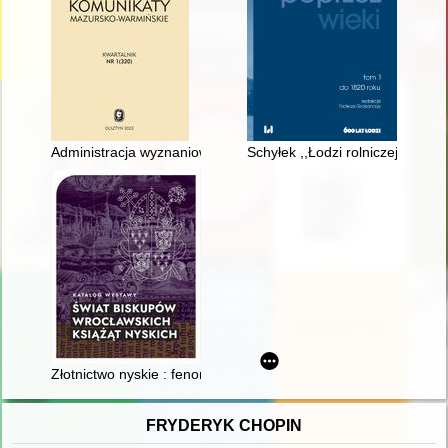
Administracja wyznaniowa województwa gdańskiego wobec alokac
Schyłek ,,Łodzi rolniczej" (180
Złotnictwo nyskie : fenomen śląskiego rzemiosła artystycznego
FRYDERYK CHOPIN