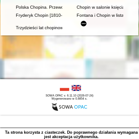
Polska Chopina. Przewodnik po miejscach związanych z poby
Chopin w salonie księcia Anton
Fryderyk Chopin [1810-1849]
Fontana i Chopin w listach
Trzydzieści lat chopinowskich festiwali w Antoninie
SOWA OPAC v. 6.11.10 (2026-07-24)
Wygenerowano w 0,6854 s.
Ta strona korzysta z ciasteczek. Do poprawnego działania wymagana
jest akceptacja użytkownika.