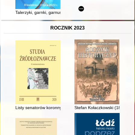
Talerzyki, garnki, garnuszki... : zastawa stołowa ze zbiorów M
ROCZNIK 2023
Listy senatorów koronnych do margrabiego Jerzego Fryderyka 
Stefan Kołaczkowski (1887-1940