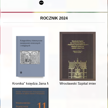
ROCZNIK 2024
Kronika" księdza Jana Marszałkiewicza z XVIII wieku : zapiski d
Wrocławski Szpital imienia Ces