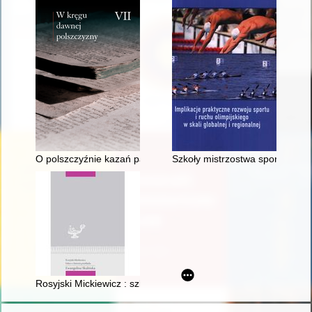
O polszczyźnie kazań pastora Jerzego Heczki
Szkoły mistrzostwa sportowego 
Rosyjski Mickiewicz : szkice z historii przekładu