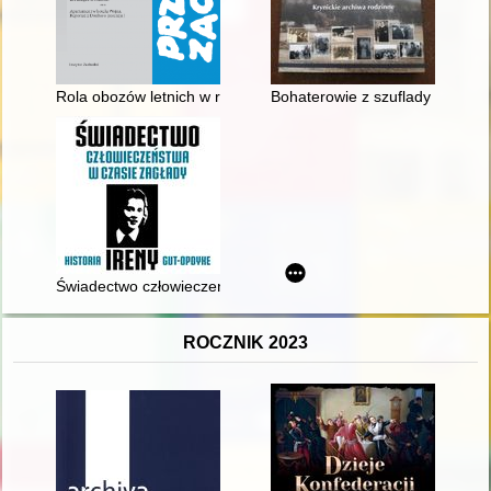
Rola obozów letnich w radykalizacji norweskiego Socjalistycz
Bohaterowie z szuflady : krynic
Świadectwo człowieczeństwa w czasie zagłady : historia Ireny
ROCZNIK 2023