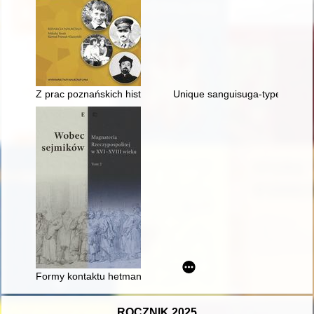
Z prac poznańskich historyków wychowania : księga poświęco
Unique sanguisuga-type brooc
Formy kontaktu hetmana koronnego ze szlachtą w czasie pan
ROCZNIK 2025