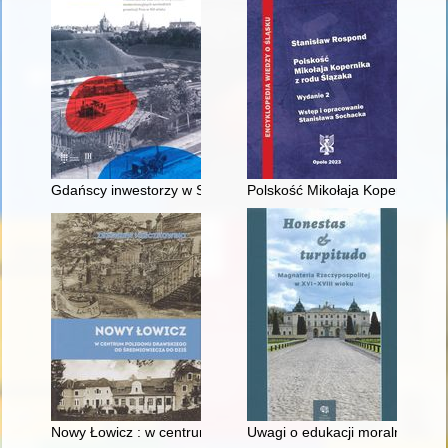
Gdańscy inwestorzy w Sopocie : prestiż finansowy i towarzyski
Polskość Mikołaja Kopernika z 
Nowy Łowicz : w centrum poligonu drawskiego od średniowiecz
Uwagi o edukacji moralnej synó