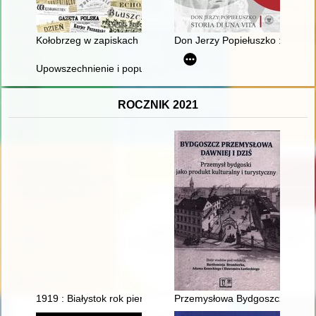
Kołobrzeg w zapiskach : o kurorcie z przełomu XIX/XX wieku
Don Jerzy Popiełuszko : storia d
Upowszechnienie i popularyzacja wiedzy o historii polskich ko
ROCZNIK 2021
1919 : Białystok rok pierwszy : w prasie i innych materiałach źr
Przemysłowa Bydgoszcz w lata