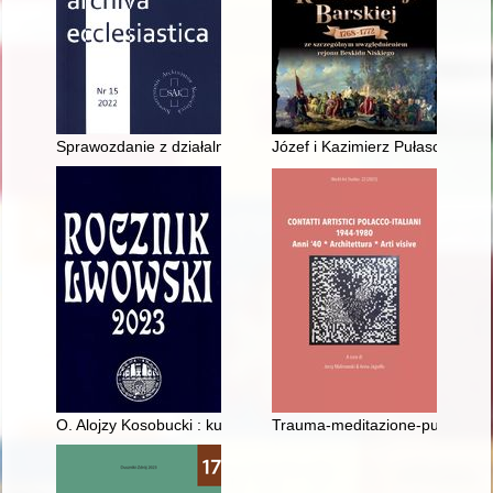
Sprawozdanie z działalności Archiwum Archidiecezjalnego w G
Józef i Kazimierz Pułascy - boh
O. Alojzy Kosobucki : kustosz kościoła św. Mikołaja w Kamień
Trauma-meditazione-purificazi