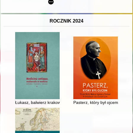
ROCZNIK 2024
Łukasz, balwierz krakowski, i jego armamentarium chirurgicale
Pasterz, który był ojcem : Sług