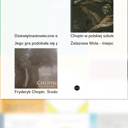
Dziewiętnastowieczne edycje dzieł Fryderyka Chopina jako aspek
Chopin w polskiej szkole i kultu
Jego gra podobała się przede wszystkim damom... Chopin i ko
Żelazowa Wola - miejsce urodz
Fryderyk Chopin. Środowisko społeczne, osobowość, założeni