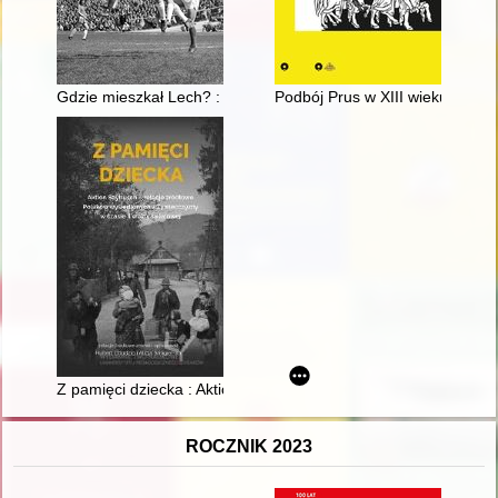
Gdzie mieszkał Lech? : areny zmagań Kolejorza
Podbój Prus w XIII wieku : przy
Z pamięci dziecka : Aktion Saybusch - relacje źródłowe Polakó
ROCZNIK 2023