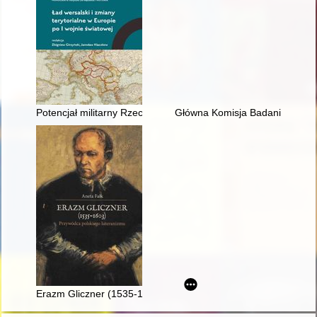
Potencjał militarny Rzeczypospolitej Polskiej wobec wyzwań po
Główna Komisja Badania Zbrodn
Erazm Gliczner (1535-1603) : przywódca polskiego luteranizm