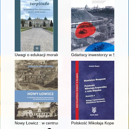
Uwagi o edukacji moralnej synów szlacheckich w XVI-wiecznej 
Gdańscy inwestorzy w Sopocie :
Nowy Łowicz : w centrum poligonu drawskiego od średniowiecz
Polskość Mikołaja Kopernika z 