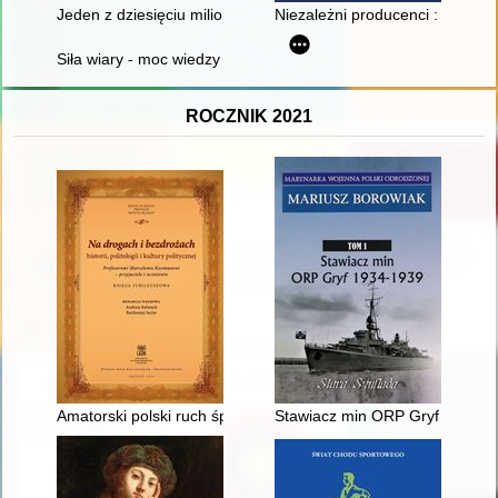
Jeden z dziesięciu milionów
Niezależni producenci : Studio
Siła wiary - moc wiedzy : amulety i numizmaty w historii medyc
ROCZNIK 2021
Amatorski polski ruch śpiewaczy w Lesznie przed II wojną świ
Stawiacz min ORP Gryf 1934-1