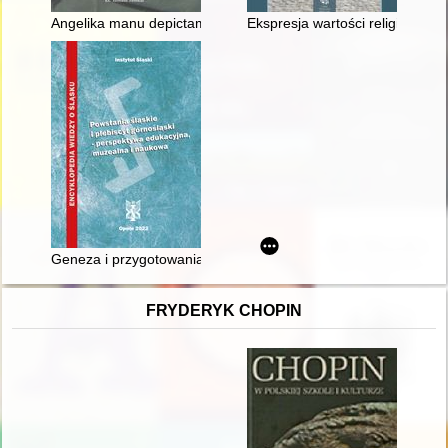
Angelika manu depictam" - legenda o powstaniu obrazu Matki 
Ekspresja wartości religijnych 
Geneza i przygotowania do plebiscytu górnośląskiego z 20 ma
FRYDERYK CHOPIN