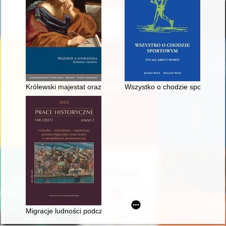
Królewski majestat oraz powinności Wazów w świetle twórczośc
Wszystko o chodzie sportowym = 
Migracje ludności podczas rzymskiego podboju Galii w latach 5