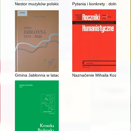
Nestor muzyków polskich"? : Józef Brzowski i jego rodzina w 
Pytania i konkrety : dolnośląsk
Gmina Jabłonna w latach 1918-2020
Naznačenie Mihaila Kozačinsko