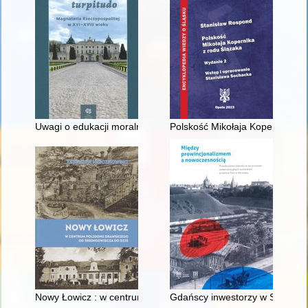
Uwagi o edukacji moralnej synów szlacheckich w XVI-wiecznej 
Polskość Mikołaja Kopernika z 
Nowy Łowicz : w centrum poligonu drawskiego od średniowiecz
Gdańscy inwestorzy w Sopocie :