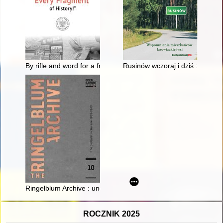
By rifle and word for a free and independent Poland : Stanisła
Rusinów wczoraj i dziś : wspom
Ringelblum Archive : underground Archive of the Warsaw Ghetto
ROCZNIK 2025