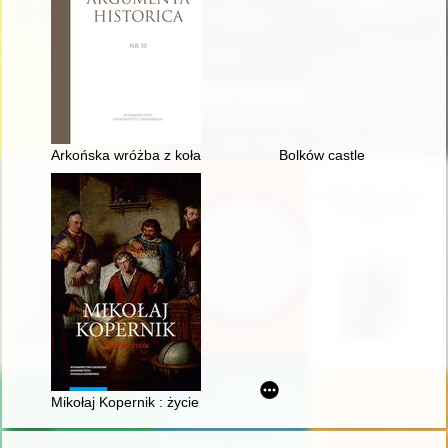
Arkońska wróżba z kołaczem : gest zasłonięcia się w kulturze 
Bolków castle
Mikołaj Kopernik : życie po życiu : "osiemnastowieczne kręgi p