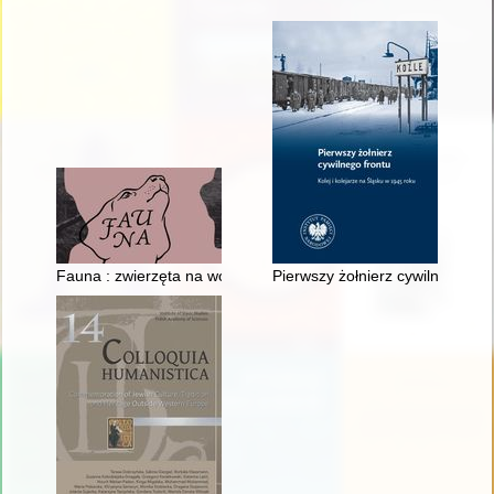
Fauna : zwierzęta na wojnie i ich ludzie = animals at war and 
Pierwszy żołnierz cywilnego fron