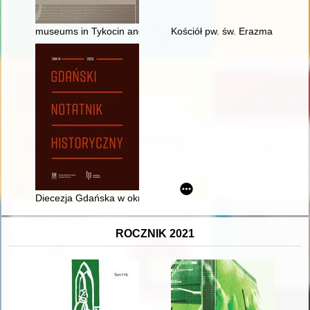
museums in Tykocin and Włodawa as institutions shaping the l
Kościół pw. św. Erazma w Barwał
Diecezja Gdańska w okresie komunizmu (1945-1989) - recenzj
ROCZNIK 2021