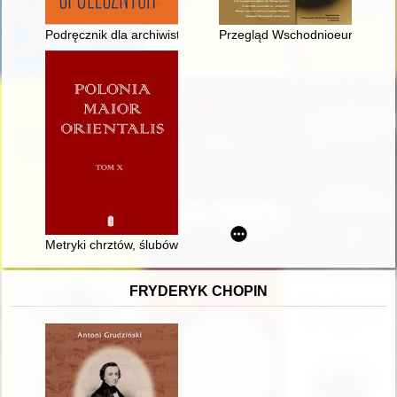
Podręcznik dla archiwistów społecznych
Przegląd Wschodnioeuropejski. 
Metryki chrztów, ślubów i zgonów szlachty w parafii Stawiszyn 
FRYDERYK CHOPIN