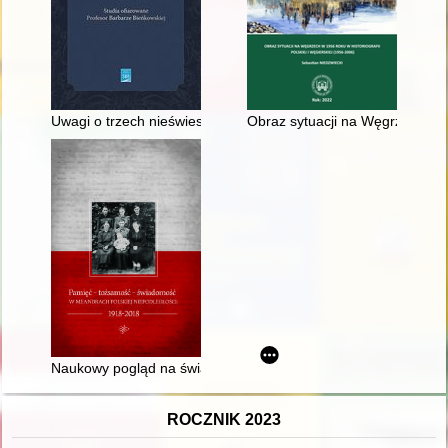
Uwagi o trzech nieświeskich ekslibrisach radziwiłłowskich ze z
Obraz sytuacji na Węgrzech w 19
Naukowy pogląd na świat" w szkolnym przekazie historycznym 
ROCZNIK 2023