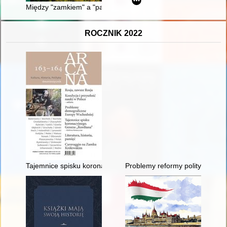
Między "zamkiem" a "pałacem" : rezydencja biskupów krakowsk
ROCZNIK 2022
Tajemnice spisku koronacyjnego : (geneza "Kordiana" : śledztw
Problemy reformy polityki społ