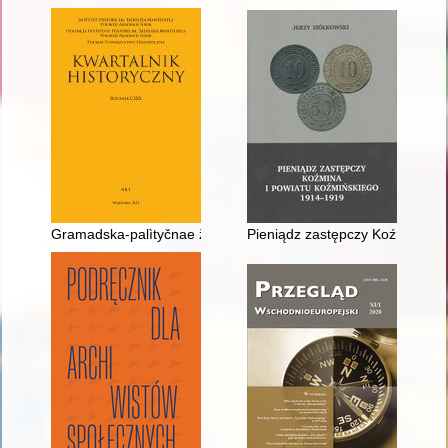
Gramadska-palìtyčnae žyccë Vâlìkaga Knâstva Lìtoǔskaga ǔ č
Pieniądz zastępczy Koźmina i 