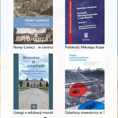
Nowy Łowicz : w centrum poligonu drawskiego od średniowiecz
Polskość Mikołaja Kopernika z 
Uwagi o edukacji moralnej synów szlacheckich w XVI-wiecznej 
Gdańscy inwestorzy w Sopocie :