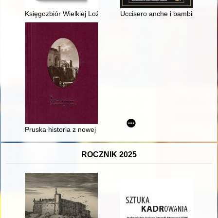
Księgozbiór Wielkiej Loży Hamburga ze zbiorów wolnomularskic
Uccisero anche i bambini : gli Ul
Pruska historia z nowej perspektywy : komentarze Friedricha G
ROCZNIK 2025