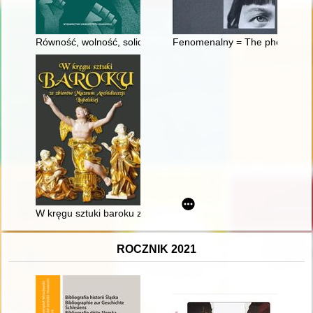
Równość, wolność, solidarność : myśl polityczna Komitetu Ob
Fenomenalny = The phenomenal
W kręgu sztuki baroku ze zbiorów Muzeum Archidiecezji Lubels
ROCZNIK 2021