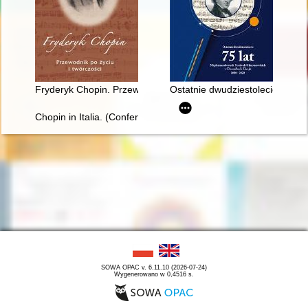
Fryderyk Chopin. Przewodnik po życiu i twórczości
Ostatnie dwudziestolecie : 75
Chopin in Italia. (Conferenze tenute nella Bibliotheca e Centr
SOWA OPAC v. 6.11.10 (2026-07-24)
Wygenerowano w 0,4516 s.