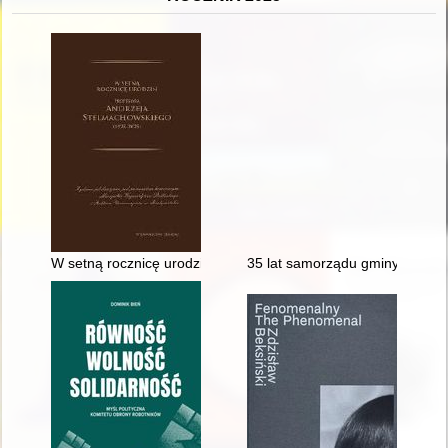
W setną rocznicę urodzin Profesora Andrzeja Stelmachowskie
35 lat samorządu gminy Solec-