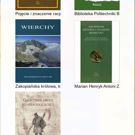
Pojęcie i znaczenie racjonalnego ustawodawcy w polskim sys
Biblioteka Politechniki Białostoc
Zakopiańska królowa, której siłą był Giewont : Zofia Karpiel-B
Marian Henryk Antoni Zachert (