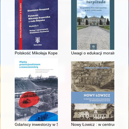
Polskość Mikołaja Kopernika z rodu Ślązaka
Uwagi o edukacji moralnej synó
Gdańscy inwestorzy w Sopocie : prestiż finansowy i towarzyski
Nowy Łowicz : w centrum polig