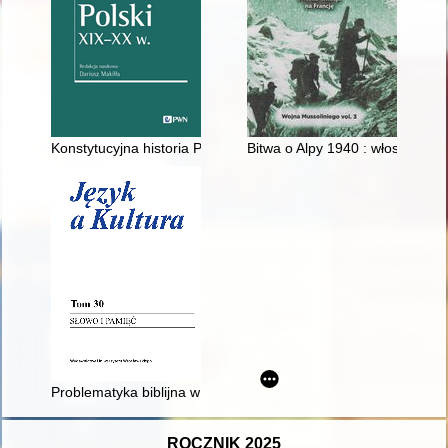
Konstytucyjna historia Polski XIX-XX w
Bitwa o Alpy 1940 : włoska inwa
Problematyka biblijna w 'Katechizmie nieświeskim' Szymona 
ROCZNIK 2025