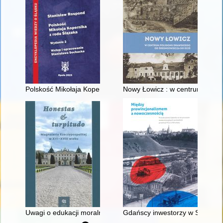
Polskość Mikołaja Kopernika z rodu Ślązaka
Nowy Łowicz : w centrum polig
Uwagi o edukacji moralnej synów szlacheckich w XVI-wiecznej 
Gdańscy inwestorzy w Sopocie :