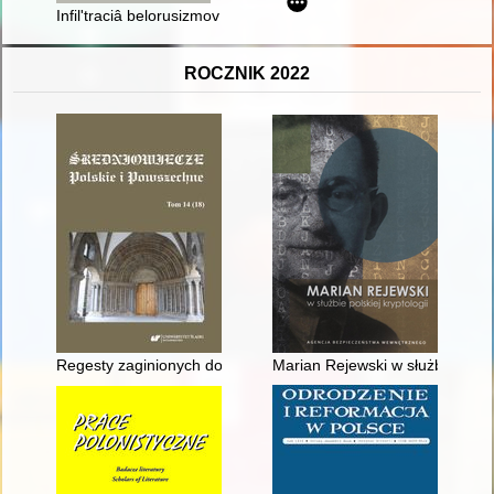
Infil'traciâ belorusizmov i regionalizmov v pol'skoâzyčnye i r
ROCZNIK 2022
Regesty zaginionych dokumentów Alberta, księcia strzeleckieg
Marian Rejewski w służbie polski