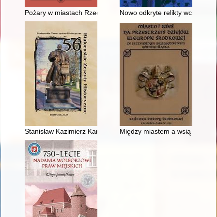
Pożary w miastach Rzeczypospolitej w XVI-XVIII wieku i ich n
Nowo odkryte relikty wczesnog
Stanisław Kazimierz Karp (1726-1775), koniuszy słonimski : no
Między miastem a wsią : średn