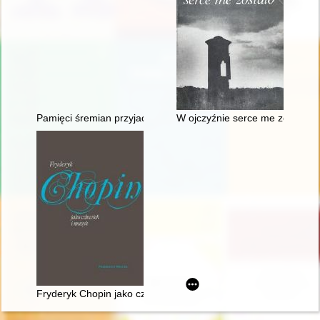
Pamięci śremian przyjaciół Fryderyka Chopina oraz miłośników
W ojczyźnie serce me zostało"
Fryderyk Chopin jako człowiek i muzyk