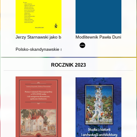
Jerzy Starnawski jako badacz literatury staropolskiej : refleksje
Modlitewnik Pawła Dunin-Wolski
Polsko-skandynawskie stosunki kulturalne, naukowe i polityczn
ROCZNIK 2023