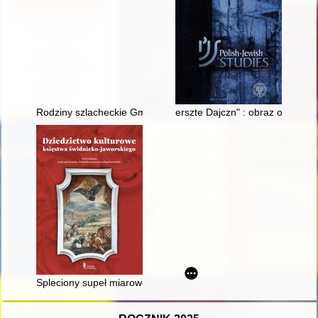
Rodziny szlacheckie Gminy Zambrów
erszte Dajczn" : obraz okupacj
Spleciony supeł miarowo / Drga na poprzecznej belce / Nad moj