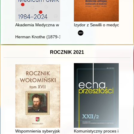
Akademia Medyczna w Bydgoszczy Collegium Medicum UMK :
Izydor z Sewilli o medycynie ("E
Herman Knothe (1879-1961) : twórca historii polskiego łowiec
ROCZNIK 2021
Wspomnienia syberyjskie : relacje sióstr Krystyny Karkowskiej i
Komunistyczny proces i więzien