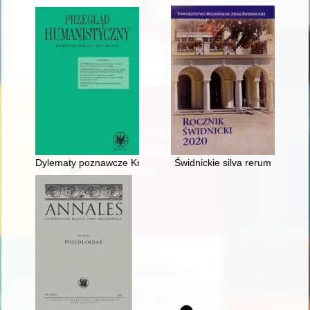
Dylematy poznawcze Krzysztofa Kolumba = Cognitive dilemma
Świdnickie silva rerum