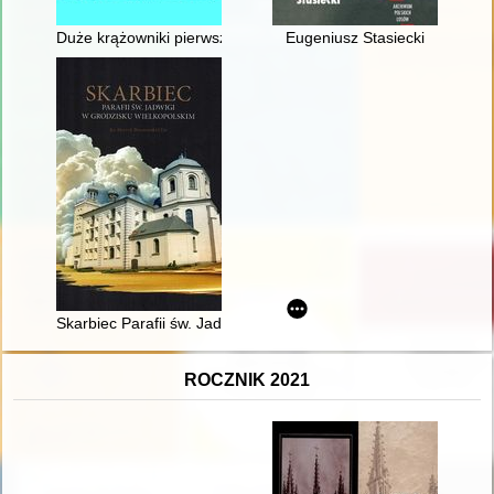
Duże krążowniki pierwszej połowy XX w. : konstrukcja i historia
Eugeniusz Stasiecki
Skarbiec Parafii św. Jadwigi w Grodzisku Wielkopolskim
ROCZNIK 2021