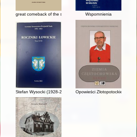
great comeback of the solidarity idea in 1980 : Polish social
Wspomnienia
Stefan Wysocki (1928-2017) : kapłan i patriota
Opowieści Złotopotockie - recen