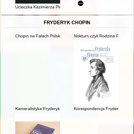
Ucieczka Kazimierza Piechowskiego nr 918 z niemieckiego Kon
FRYDERYK CHOPIN
Chopin na Falach Polskiego Radia
Nokturn czyli Rodzina Fryderyk
Kameralistyka Fryderyka Chopina. Margines czy integralna czę
Korespondencja Fryderyka Chopi