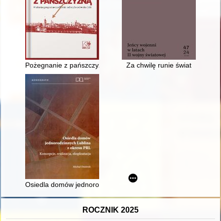
Pożegnanie z pańszczyzną : historia gospodarcza Polski od ro
Za chwilę runie świat
Osiedla domów jednorodzinnych Lublina z okresu PRL : koncepc
ROCZNIK 2025