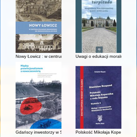
Nowy Łowicz : w centrum poligonu drawskiego od średniowiecz
Uwagi o edukacji moralnej synó
Gdańscy inwestorzy w Sopocie : prestiż finansowy i towarzyski
Polskość Mikołaja Kopernika z 