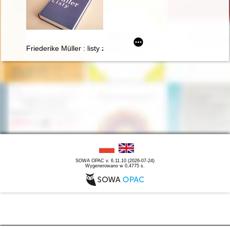
Friederike Müller : listy z Paryża 1839-1845 : nauczanie i oto
SOWA OPAC v. 6.11.10 (2026-07-24)
Wygenerowano w 0,4775 s.