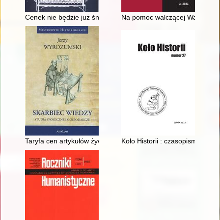
Cenek nie będzie już śnił o Dunajcu i ulicy Flisackiej w Szczaw
Na pomoc walczącej Warszawie 
Taryfa cen artykułów żywnościowych dla powiatu sądeckiego i
Koło Historii : czasopismo afili