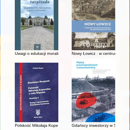
Uwagi o edukacji moralnej synów szlacheckich w XVI-wiecznej 
Nowy Łowicz : w centrum polig
Polskość Mikołaja Kopernika z rodu Ślązaka
Gdańscy inwestorzy w Sopocie :