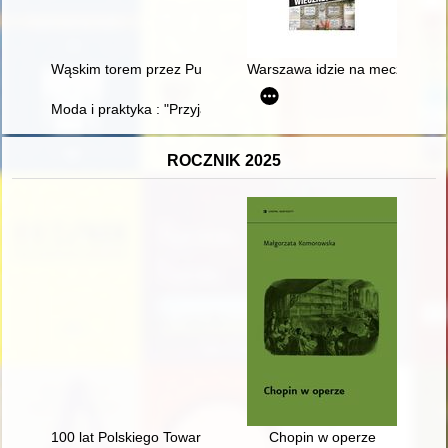
Wąskim torem przez Puszczę Sandomierską
Warszawa idzie na mecz. T. 3,
Moda i praktyka : "Przyjaciółka" jako materiał do badań = Fashi
ROCZNIK 2025
100 lat Polskiego Towarzystwa Teologicznego 1924-2024 : przes
Chopin w operze