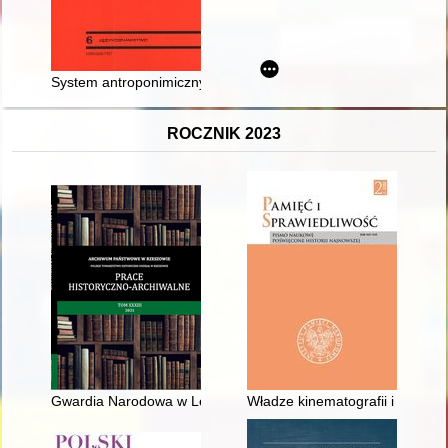
System antroponimiczny Niemców rosyjskich (1763-1917) jako
ROCZNIK 2023
Gwardia Narodowa w Lesku w 1848 roku
Władze kinematografii i telewi