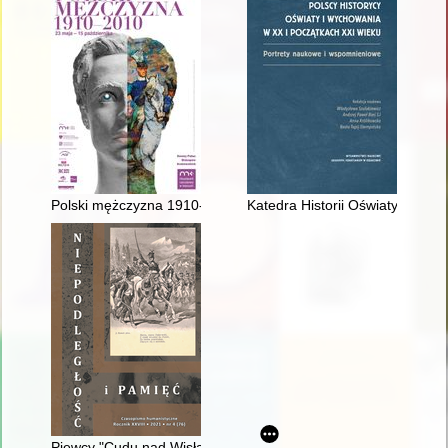
Polski mężczyzna 1910-2010 : katalog wystawy = Polish man 1
Katedra Historii Oświaty i Wych
Piewcy "Cudu nad Wisłą"