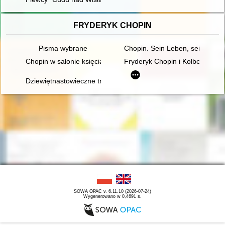
FRYDERYK CHOPIN
Pisma wybrane
Chopin. Sein Leben, sein Werk,
Chopin w salonie księcia Antoniego Radziwiłła". Nowe odczyt
Fryderyk Chopin i Kolbergowie.
Dziewiętnastowieczne transkrypcje utworów Fryderyka Chopina.
SOWA OPAC v. 6.11.10 (2026-07-24)
Wygenerowano w 0,4691 s.