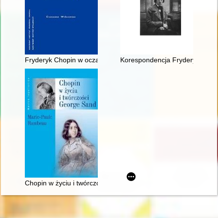
Fryderyk Chopin w oczach Rosjan. Antologia. Friderik źopen g
Korespondencja Fryderyka Chopi
Chopin w życiu i twórczości George Sand