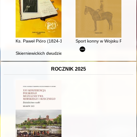
Ks. Paweł Pióro (1824-1909) : historia dobrzyńskiego probosz
Sport konny w Wojsku Polskim
Skierniewickich dwudziestu pięciu : rozbicie dowództwa skiern
ROCZNIK 2025