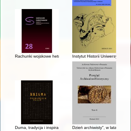
Rachunki wojskowe hetmanów koronnych z lat 1651-1654
Instytut Historii Uniwersytetu
Duma, tradycja i inspiracja : jak UAM pielęgnuje pamięć o kryp
Dzień archiwisty", w latach 20