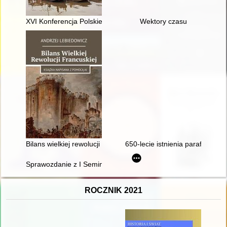
XVI Konferencja Polskiego Muzealnictwa Morskiego i Rzeczneg
Wektory czasu
Bilans wielkiej rewolucji francuskiej
650-lecie istnienia parafii : Pło
Sprawozdanie z I Seminarium warsztatowego - działania związane 
ROCZNIK 2021