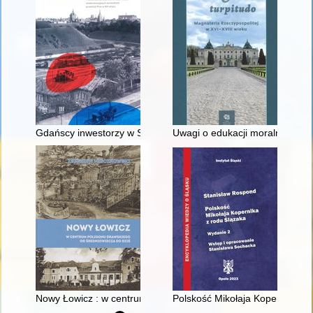
Gdańscy inwestorzy w Sopocie : prestiż finansowy i towarzyski
Uwagi o edukacji moralnej synó
Nowy Łowicz : w centrum poligonu drawskiego od średniowiecz
Polskość Mikołaja Kopernika z 