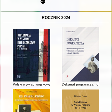
ROCZNIK 2024
Polski wywiad wojskowy w Szwajcarii w okresie II wojny świato
Dekanat pogranicza : duszpast