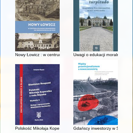
Nowy Łowicz : w centrum poligonu drawskiego od średniowiecz
Uwagi o edukacji moralnej synó
Polskość Mikołaja Kopernika z rodu Ślązaka
Gdańscy inwestorzy w Sopocie :