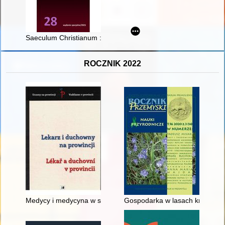
Saeculum Christianum : pismo historyczne R. 28, nr specjalny
ROCZNIK 2022
Medycy i medycyna w sztukach skamandrytów i ich przyjaciół
Gospodarka w lasach krasiczyń