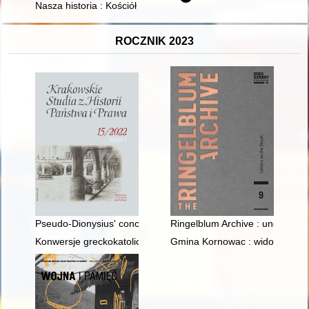
Nasza historia : Kościół Wolnych Chrześcijan : zbór w Skoczow
ROCZNIK 2023
Pseudo-Dionysius' concept of hierarchy and the imperial cult 
Ringelblum Archive : undergroun
Konwersje greckokatolickich Łemków do prawosławia w II Rzecz
Gmina Kornowac : widoki z przes