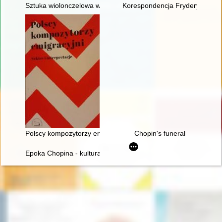
Sztuka wiolonczelowa w polskiej i rosyjskiej kulturze muzyczne
Korespondencja Fryderyka Chopi
Polscy kompozytorzy emigracyjni. Szkice i interpretacje
Chopin's funeral
Epoka Chopina - kultura romantyczna we Francji i w Polsce