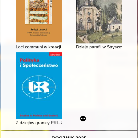
Loci communi w kreacji męczenników "Złotej legendy" Jakuba 
Dzieje parafii w Stryszowie : o
Z dziejów granicy PRL-ZSRR po II wojnie światowej : wybrane p