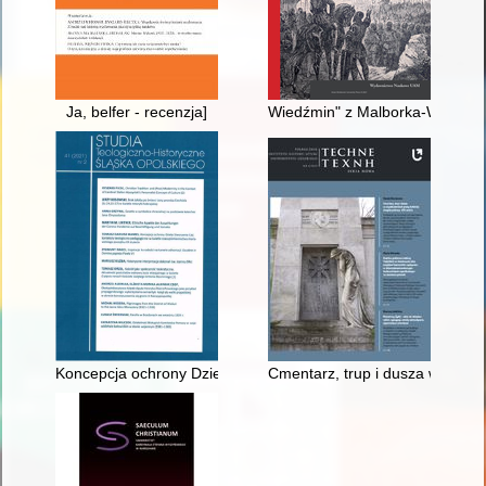
Ja, belfer - recenzja]
Wiedźmin" z Malborka-Wielbark
Koncepcja ochrony Dzieła Stworzenia i jej konteksty teologic
Cmentarz, trup i dusza w wyobra