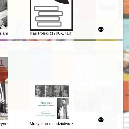
s
lne żołnierzy Armii Czerwonej w końcowej fazie II wojny światowej
Irlandii w latach trzydziestych XX wieku
Ilias Polski (1700-1710) - recenzja]
 Pawła II w Rokietnicy 1875-2025
ch w sztuce Rzeczypospolitej w XVIII wieku
zynowego w świetle doniesień prasy polskiej do 1939 roku. 1
Muzyczne dziedzictwo Kościana : pieśń mojego życia : 