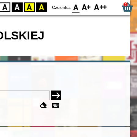
0
D
BW
YB
BY
F0
F1
F2
Czcionka:
OLSKIEJ