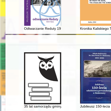
Odtwarzanie Reduty 1919-1924 : praca zespołowa
Kronika Kaliskiego 
35 lat samorządu gminy Solec-Zdrój
Jubileusz 150-leci