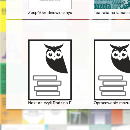
Zespół średniowiecznych płytek posadzkowych z kościoła
Teatralia na łamac
Nokturn czyli Rodzina Fryderyka Chopina i Warszawa w
Opracowanie mazurk