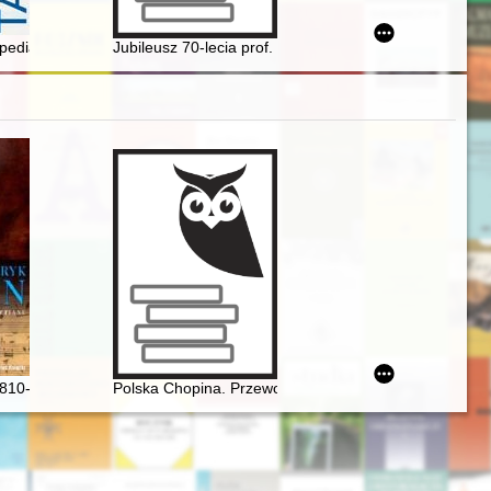
azeta Żydowska" (1940–1942)
opedia
Jubileusz 70-lecia prof. dr. hab. Grzegorza Janusza :
 i praktyk występujących w edytorstwie muzycznym XIX i XX wieku
listopadowi w karykaturach Józefa Szymona Kurowskiego ze zbiorów Bib
810-1849). Poeta fortepianu
Polska Chopina. Przewodnik po miejscach związanyc