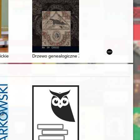
owej nr 21 w Jęzorze
ej edycji "Płomyka"
lickiego stowarzyszenia szkolnego (katholischen Schulsozietät) w N
Drzewo genealogiczne Zygfryda II von Promnitza