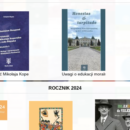
 średniowiecza do dziś
ć Mikołaja Kopernika z rodu Ślązaka
Uwagi o edukacji moralnej synów szl
ROCZNIK 2024