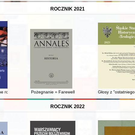
ROCZNIK 2021
rystycznej (2014-2018)
e rozwoju sportu i ruchu olimpijskiego w skali globalnej i regionalnej
Pożegnanie = Farewell
Głosy z "ostatniego
ROCZNIK 2022