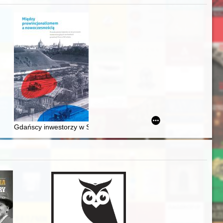
acheckich w XVI-wiecznej Rzeczypospolitej
Gdańscy inwestorzy w Sopocie : prestiż finansowy i towarzyski lo