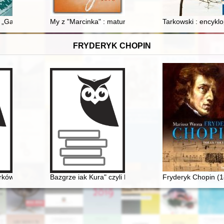
 i klasztoru w Krakowie : próba charakterystyki
h „Gazety Żydowskiej” (1940–1942) = Theatre news and reviews in "G
My z "Marcinka" : matura 1973
Tarkowski : encykl
FRYDERYK CHOPIN
 latach 1832-1881. T. 3
ów Chopina w redakcji Zygmunta Stojowskiego w kontekście tendencji
Bazgrze iak Kura" czyli Fryderyk Chopin i powstańcy 
Fryderyk Chopin (1