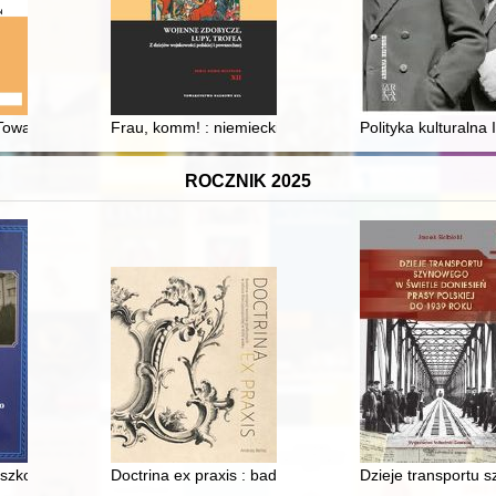
Towarzystwa Przyjaciół Nauk Societas Scientiarum Litterarum Calisiensi
Frau, komm! : niemieckie kobiety jako zdobycze seksua
Polityka kulturalna 
ROCZNIK 2025
a szkolnictwa powszechnego w Rokietnicy : Szkoła Podstawowa im. Jana
Doctrina ex praxis : badania recepcji wzorów graficzny
Dzieje transportu s