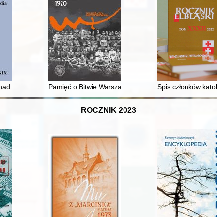
ełłą : wspomnienia własne i najwcześniejsza historia szkoły podstaw
nad pięknym i modrym Dunajem" w XII wieku : stabilizacja i aspiracje
Pamięć o Bitwie Warszawskiej na łamach międzywojenn
Spis członków kato
ROCZNIK 2023