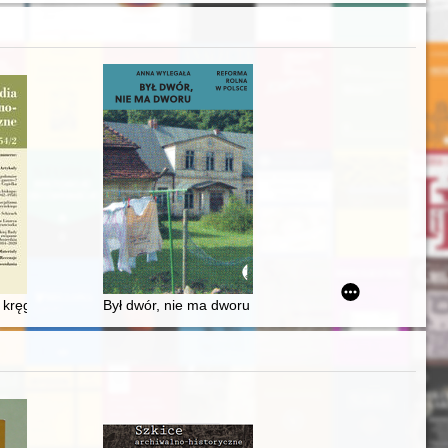
 kręgu" - recenzja]
Był dwór, nie ma dworu : reforma rolna w Polsce