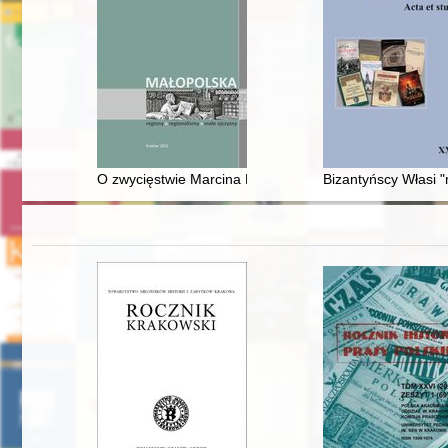
O zwycięstwie Marcina Kasprzaka nad Władysławem Jagi
Bizantyńscy Własi "