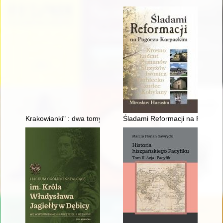
Krakowianki" : dwa tomy "zadumienia", ale i radości : refleksje 
Śladami Reformacji na Pogórzu