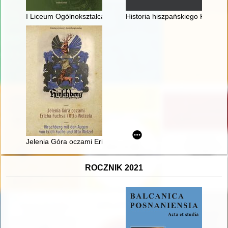
I Liceum Ogólnokształcące im. Króla Władysław Jagiełły w Dęb
Historia hiszpańskiego Pacyfiku.
Jelenia Góra oczami Ericha Fuchsa i Otto Welzela = Hirschber
ROCZNIK 2021