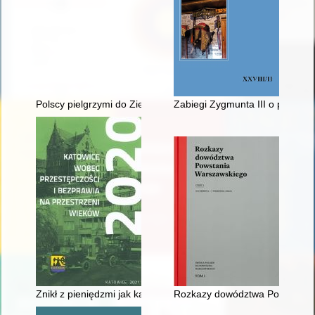
Polscy pielgrzymi do Ziemi Świętej w czasach staropolskich
Zabiegi Zygmunta III o pomoc 
Znikł z pieniędzmi jak kamfora" czyli O burmistrzu Dieblu z Kat
Rozkazy dowództwa Powstania 