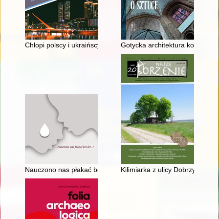
Chłopi polscy i ukraińscy w Misiones
Gotycka architektura korpusu k
Nauczono nas płakać bez łez..."
Kilimiarka z ulicy Dobrzyńskiej