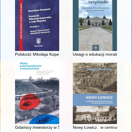
Polskość Mikołaja Kopernika z rodu Ślązaka
Uwagi o edukacji moralnej synó
Gdańscy inwestorzy w Sopocie : prestiż finansowy i towarzyski
Nowy Łowicz : w centrum polig