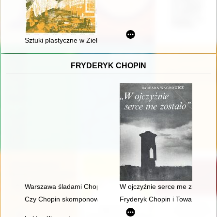
Sztuki plastyczne w Zielonej Górze po roku 1989
FRYDERYK CHOPIN
Warszawa śladami Chopina. Spacerownik
W ojczyźnie serce me zostało"
Czy Chopin skomponował etiudę rewolucyjną?
Fryderyk Chopin i Towarzystwo 