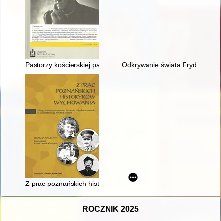
Pastorzy kościerskiej parafii ewangelickiej
Odkrywanie świata Fryderyka 
Z prac poznańskich historyków wychowania : księga poświęco
ROCZNIK 2025