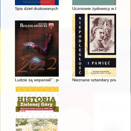
Spis dzieł drukowanych w archiwum znajdujących się” : o księgo
Uczniowie żydowscy w bocheńs
Ludzie są wspaniali" : powódź stulecia w 1997 r. w Bolesławcu 
Nieznane sztandary powstania 