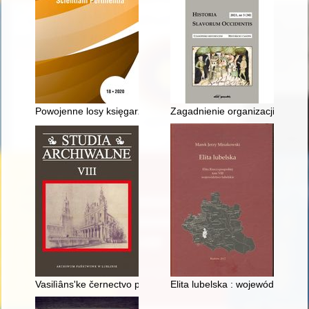
Powojenne losy księgarzy lwowskich w świetle akt Komisji Wery
Zagadnienie organizacji państ
Vasilìâns'ke černectvo peremišl's'koï èparhìï : prosopografìčnì 
Elita lubelska : województwo lub