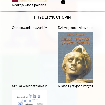
Reakcja władz polskich na ograniczenie praw mniejszości polski
FRYDERYK CHOPIN
Opracowanie mazurków Chopina w redakcji Zygmunta Stojowski
Dziewiętnastowieczne edycje dzi
Sztuka wiolonczelowa w polskiej i rosyjskiej kulturze muzyczne
Miłość i przyjaźń w życiu Chopi