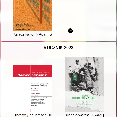
Ksiądz kanonik Adam Szczepan Łańcucki - recenzja]
ROCZNIK 2023
Historycy na łamach "Krytyki"
Bilans otwarcia : uwagi posła 