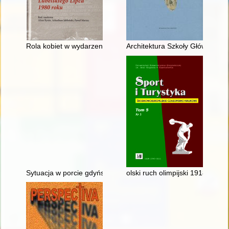
Rola kobiet w wydarzeniach świdnickiego lipca
Architektura Szkoły Głównej W
Sytuacja w porcie gdyńskim w połowie lat trzydziestych XX wi
olski ruch olimpijski 1918-1939 