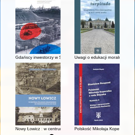
Gdańscy inwestorzy w Sopocie : prestiż finansowy i towarzyski
Uwagi o edukacji moralnej synó
Nowy Łowicz : w centrum poligonu drawskiego od średniowiecz
Polskość Mikołaja Kopernika z 