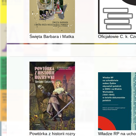
Święta Barbara i Matka Boża Nieustającej Pomocy Patr
Oficjałowie C. k. C
Powtórka z historii rozrywki : Słowianie i fantastyka
Władze RP na uchod