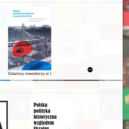
acheckich w XVI-wiecznej Rzeczypospolitej
Gdańscy inwestorzy w Sopocie : prestiż finansowy i towarzyski lo