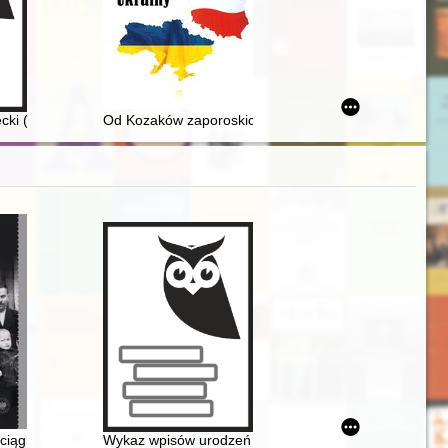
 Officials of the Imperial-Royal Chortkiv Circular Office in Zaleszczy
w Kaliszu
ki (1884-1940) : męczennik II wojny światowej, na tle dziejów wsi, par
Od Kozaków zaporoskich do Akcji „Wisła” : relacje polsk
ie (1941-1945) w świetle dokumentów polskich
rysta
ciągle odzywały się jęki..." : niemieckie zbrodnie na niosących pomoc
Wykaz wpisów urodzeń z lat: 1884-1913 w Parafii Pra