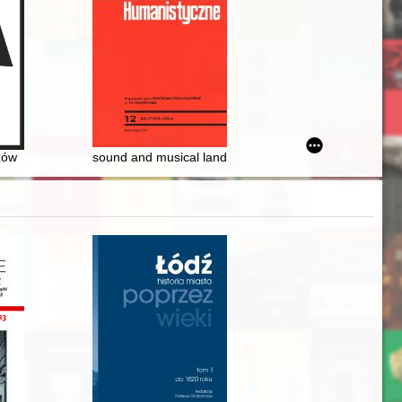
ędzywojennego
foundations of the contemporary ethnic divisions
tyrologii duchowieństwa polskiego w latach 1939-1945
zów
sound and musical landscape of a non-existent city : 