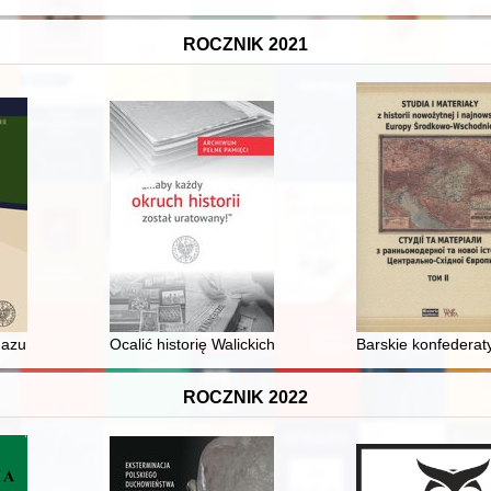
ROCZNIK 2021
Mazur w podręcznikach do nauki historii w szkołach powszechnych i p
Ocalić historię Walickich"
Barskie konfederaty
ROCZNIK 2022