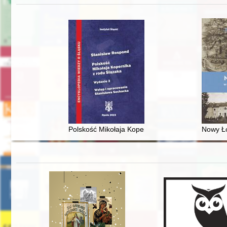
Polskość Mikołaja Kopernika z rodu Ślązaka
Nowy Ło