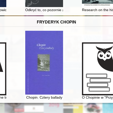
Droga Jadwigi z Działyńskich Zamoyskiej do świętości
owicz-Nowak i Ewą Baniowską-Kopacz rozmawia Katarzyna Kość-Ryżk
Odkryć to, co pozornie znane : megality Pomorza Zac
Research on the his
FRYDERYK CHOPIN
e transkrypcje utworów Fryderyka Chopina. Aspekty historyczne, teore
Chopin. Cztery ballady
O Chopinie w "Przy