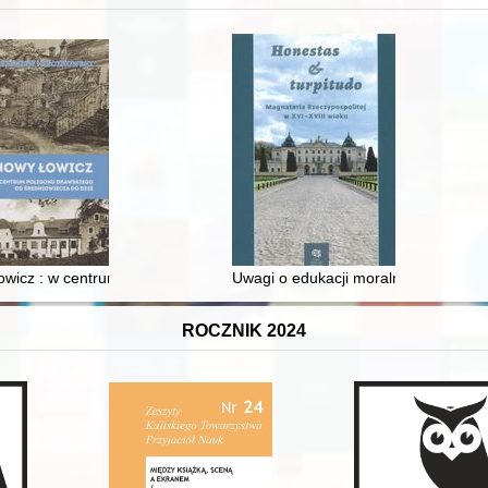
wicz : w centrum poligonu drawskiego od średniowiecza do dziś
Uwagi o edukacji moralnej synów szl
ROCZNIK 2024