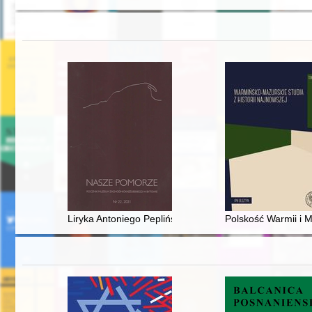
Liryka Antoniego Peplińskiego z lat 1945-1948
Polskość Warmii i 