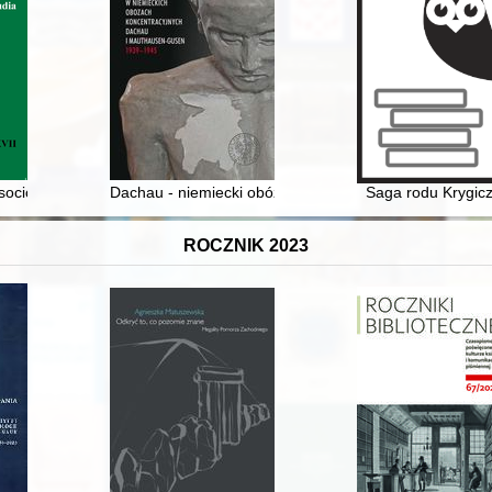
żeszowego na Uniwersytecie Poznańskim w okresie dwudziestolecia mi
 socio-political situation in Bosnia at the turn of the 19th century : the 
Dachau - niemiecki obóz koncentracyjny miejscem mar
Saga rodu Krygic
ROCZNIK 2023