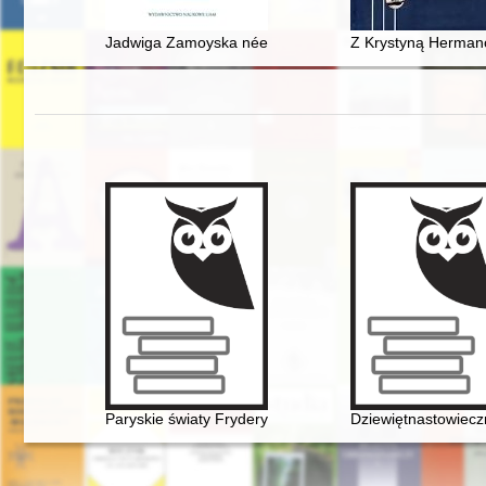
Jadwiga Zamoyska née Działyńska's way to holiness = 
Z Krystyną Herman
Paryskie światy Fryderyka Chopina [1810-1849]
Dziewiętnastowieczn