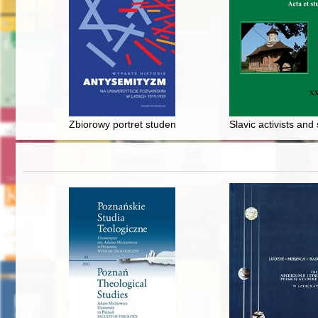
Zbiorowy portret studentek i studentów wyznania moj
Slavic activists and