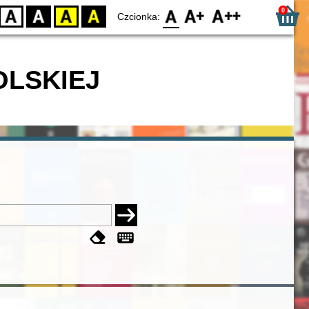
0
D
BW
YB
BY
F0
F1
F2
Czcionka:
OLSKIEJ