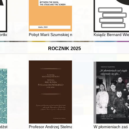
onki Parafii w Lalkowach
zortkowskiego Urzędu Cyrkularnego w Zaleszczykach w latach 1816-1826 =
Pobyt Marii Szumskiej na pensji Heleny Semadeniowej 
Ksiądz Bernard Wiec
ROCZNIK 2025
źstwie wobec Żydów obywateli polskich w ZSRS i na Bliskim Wschodz
Profesor Andrzej Stelmachowski : wybitny prawnik agra
W płomieniach zaś 