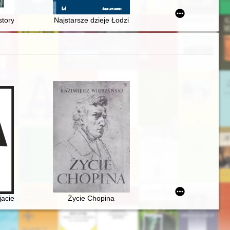
o
hodniego
tory of libraries and librarianship in Poland : a survey, 1945–2015
Najstarsze dzieje Łodzi
tyczne i estetyczne
jacielu Ludu" (1836)
Życie Chopina