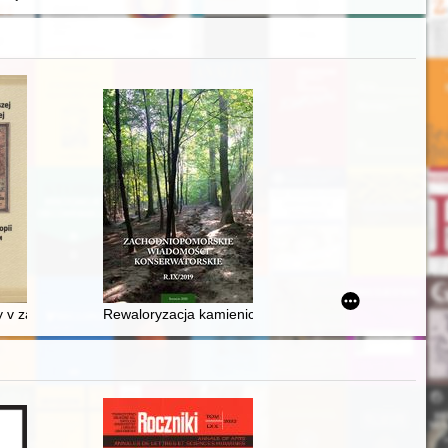
odstawowych w Polsce Ludowej
 v zapadnoj Sibiri - recenzja]
Rewaloryzacja kamienicy Hemptenmacherów w Darło