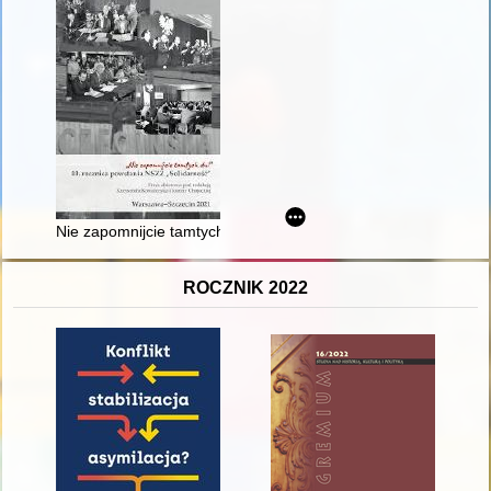
Nie zapomnijcie tamtych dni" : 40. rocznica powstania NSZZ "S
ROCZNIK 2022