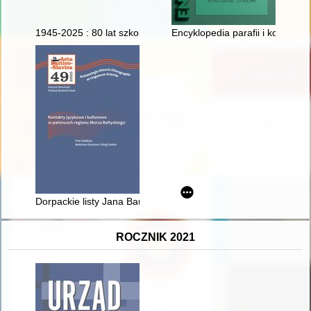
1945-2025 : 80 lat szkolnictwa leśnego w Goraju : monografia 
Encyklopedia parafii i kościołów d
Dorpackie listy Jana Baudouina de Courtenay do Jana Karłowic
ROCZNIK 2021