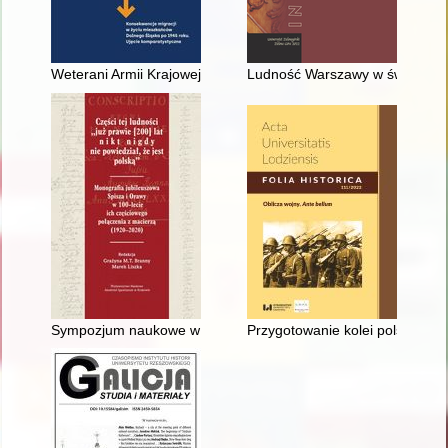
Weterani Armii Krajowej z Gór Świętokrzyskich na zachodnim po
Ludność Warszawy w świetle sp
Sympozjum naukowe w Jabłonce 16-17 lipca 2020
Przygotowanie kolei polskich do