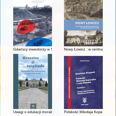
Gdańscy inwestorzy w Sopocie : prestiż finansowy i towarzyski
Nowy Łowicz : w centrum polig
Uwagi o edukacji moralnej synów szlacheckich w XVI-wiecznej 
Polskość Mikołaja Kopernika z 