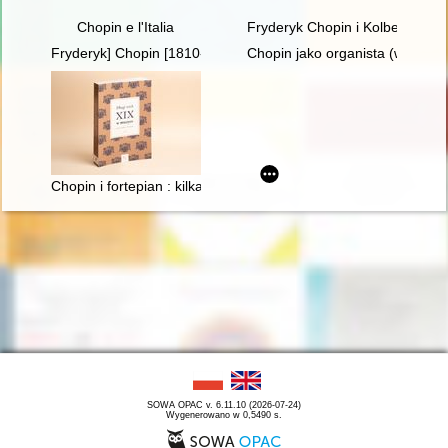
Chopin e l'Italia
Fryderyk Chopin i Kolbergowie.
Fryderyk] Chopin [1810-1849]. Człowiek, dzieło, rezonans
Chopin jako organista (w 150. r
Chopin i fortepian : kilka uwag o relacji człowieka z przedmiot
SOWA OPAC v. 6.11.10 (2026-07-24)
Wygenerowano w 0,5490 s.