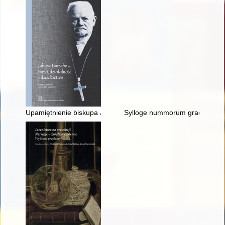
Upamiętnienie biskupa Juliusza Burschego w Rzymie (2019)
Sylloge nummorum graecorum : 