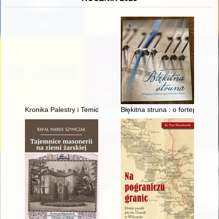
Kronika Palestry i Temidy w Poznaniu : mecze przyjaźni adwoka
Błękitna struna : o fortepiana