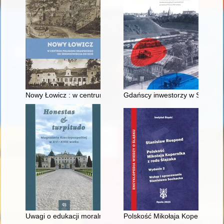
Nowy Łowicz : w centrum poligonu drawskiego od średniowiecz
Gdańscy inwestorzy w Sopocie :
Uwagi o edukacji moralnej synów szlacheckich w XVI-wiecznej 
Polskość Mikołaja Kopernika z 