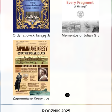
Ordynat ołycki książę Janusz Radziwiłł i jego rodzina : społec
Mementos of Julian Gruner : ph
Zapomniane Kresy : ostatnie polskie lata
ROCZNIK 2025