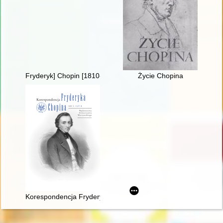
Fryderyk] Chopin [1810-1849]
Życie Chopina
Korespondencja Fryderyka Chopina. T. 3 cz. 4