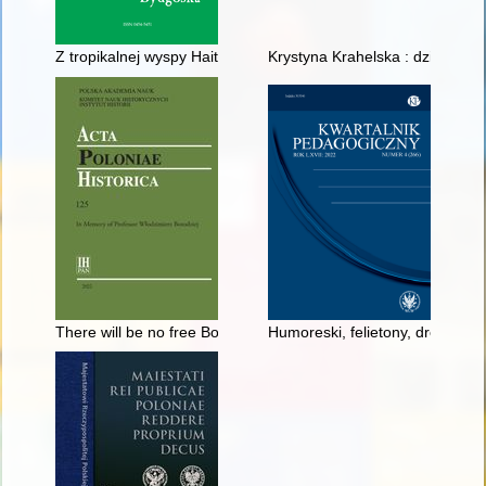
Z tropikalnej wyspy Haiti do Bydgoszczy : Wiktoria Gentil-Tip
Krystyna Krahelska : dziewczyn
There will be no free Bohemia without free Poland, no free Pol
Humoreski, felietony, drobiazgi