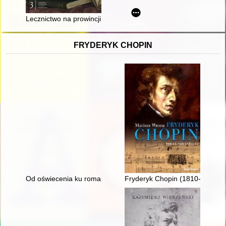
Lecznictwo na prowincji : narracje - źródła - epidemie : wybra
FRYDERYK CHOPIN
Od oświecenia ku romantyzmowi i dalej... Autorzy, dzieła, czytel
Fryderyk Chopin (1810-1849). P