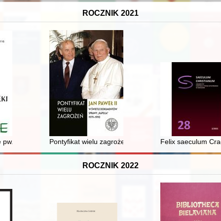
ROCZNIK 2021
 pw. św. Hieronima w Kobryniu w świetle protokołu wizytacyjnego z 17
Pontyfikat wielu zagrożeń : Jan Paweł II w świetle d
Felix saeculum Cra
ROCZNIK 2022