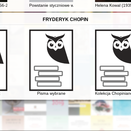
 świetle najnowszych badań
956-2022)
Powstanie styczniowe w powiatach sieradzkim i wieluń
Helena Kowal (1935
FRYDERYK CHOPIN
o aspekt historii recepcji
t
Pisma wybrane
Kolekcja Chopinia