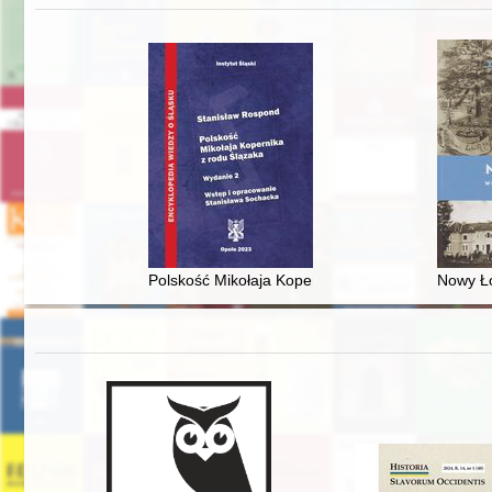
Polskość Mikołaja Kopernika z rodu Ślązaka
Nowy Ło