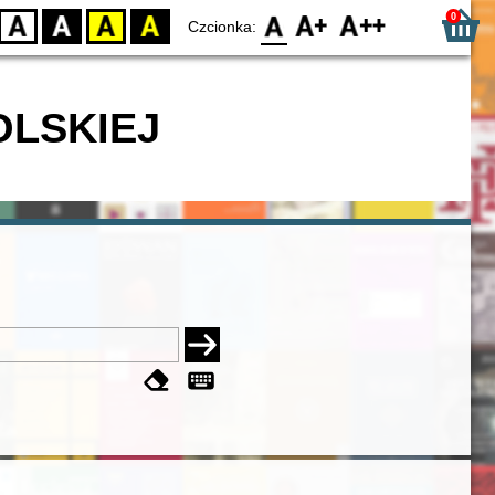
0
D
BW
YB
BY
F0
F1
F2
Czcionka:
OLSKIEJ