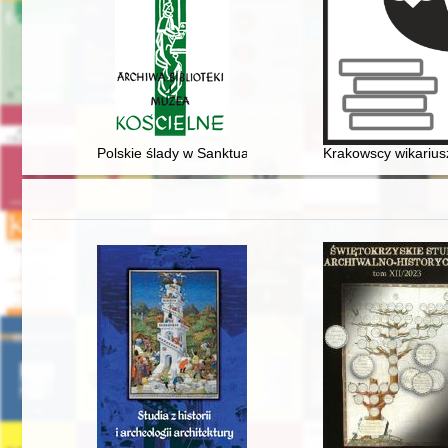
Polskie ślady w Sanktuarium Matki Bożej Łaskawej na Me
Krakowscy wikariusze